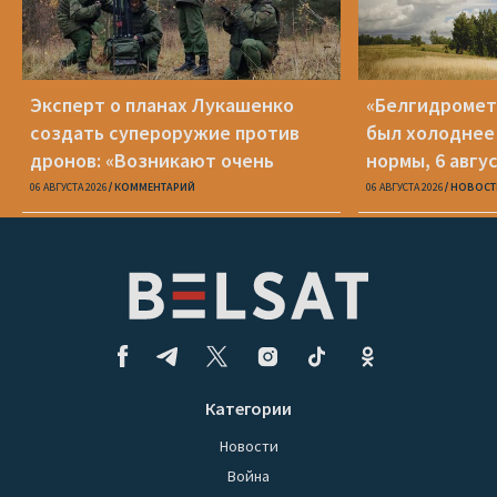
Эксперт о планах Лукашенко
«Белгидромет»
создать супероружие против
был холоднее
дронов: «Возникают очень
нормы, 6 авгу
серьезные сомнения»
06 АВГУСТА 2026
КОММЕНТАРИЙ
06 АВГУСТА 2026
НОВОСТ
Категории
Новости
Война