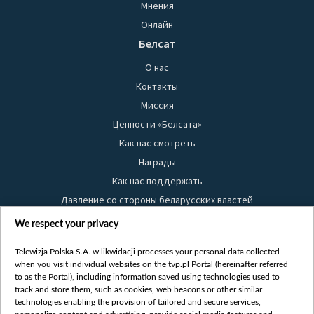
Мнения
Онлайн
Белсат
О нас
Контакты
Миссия
Ценности «Белсата»
Как нас смотреть
Награды
Как нас поддержать
Давление со стороны беларусских властей
Правила использования материалов
We respect your privacy
Информация об отправителе
Telewizja Polska S.A. w likwidacji processes your personal data collected
Безопасность
when you visit individual websites on the tvp.pl Portal (hereinafter referred
Youtube
to as the Portal), including information saved using technologies used to
track and store them, such as cookies, web beacons or other similar
Белсат news
technologies enabling the provision of tailored and secure services,