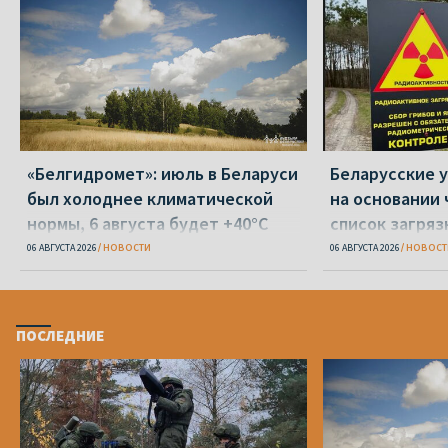
«Белгидромет»: июль в Беларуси
Беларусские у
был холоднее климатической
на основании 
нормы, 6 августа будет +40°С
список загря
земель
06 АВГУСТА 2026
НОВОСТИ
06 АВГУСТА 2026
НОВОСТ
ПОСЛЕДНИЕ