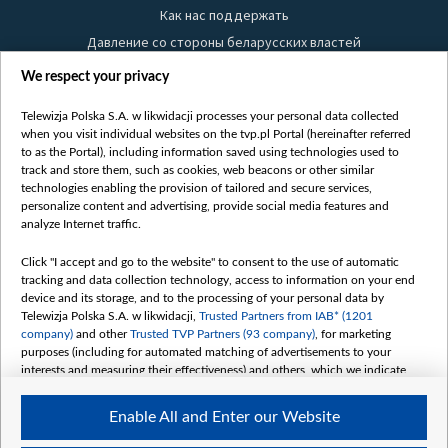
Как нас поддержать
Давление со стороны беларусских властей
Правила использования материалов
We respect your privacy
Информация об отправителе
Telewizja Polska S.A. w likwidacji processes your personal data collected
Безопасность
when you visit individual websites on the tvp.pl Portal (hereinafter referred
Youtube
to as the Portal), including information saved using technologies used to
track and store them, such as cookies, web beacons or other similar
Белсат news
technologies enabling the provision of tailored and secure services,
personalize content and advertising, provide social media features and
Белсат Life
analyze Internet traffic.
Жэстачайшы мульт
Click "I accept and go to the website" to consent to the use of automatic
Belsat English
tracking and data collection technology, access to information on your end
Biełsat PL
device and its storage, and to the processing of your personal data by
Telewizja Polska S.A. w likwidacji,
Trusted Partners from IAB* (1201
Белсат Now
company)
and other
Trusted TVP Partners (93 company)
, for marketing
Белсат Shorts
purposes (including for automated matching of advertisements to your
interests and measuring their effectiveness) and others, which we indicate
Белсат History
below.
Белсат Music
Enable All and Enter our Website
The purposes of processing your data by TVP S.A. w likwidacji are as
Белсат Doc
follows: