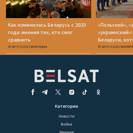
Как изменилась Беларусь с 2020
«Польский», «
года: мнения тех, кто смог
«украинский»:
сравнить
Беларуси, кот
08 АВГУСТА 2026
ШУФЛЯДКА
08 АВГУСТА 2026
АНАЛИТ
Категории
Новости
Война
Мнения