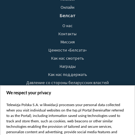
Онлайн
Белсат
О нас
Контакты
Миссия
Ценности «Белсата»
Как нас смотреть
Награды
Как нас поддержать
Давление со стороны беларусских властей
Правила использования материалов
We respect your privacy
Информация об отправителе
Telewizja Polska S.A. w likwidacji processes your personal data collected
Безопасность
when you visit individual websites on the tvp.pl Portal (hereinafter referred
Youtube
to as the Portal), including information saved using technologies used to
track and store them, such as cookies, web beacons or other similar
Белсат news
technologies enabling the provision of tailored and secure services,
personalize content and advertising, provide social media features and
Белсат Life