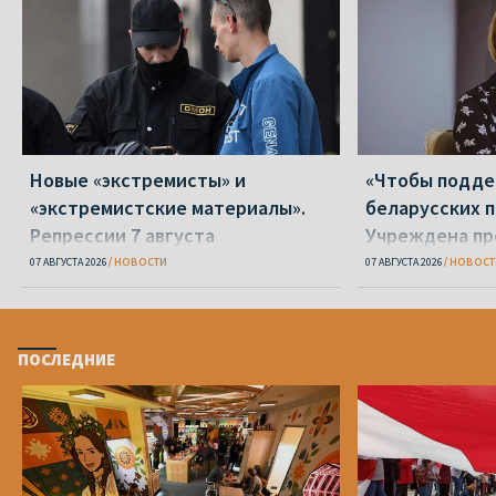
Новые «экстремисты» и
«Чтобы подд
«экстремистские материалы».
беларусских п
Репрессии 7 августа
Учреждена пр
Вежновец
07 АВГУСТА 2026
НОВОСТИ
07 АВГУСТА 2026
НОВОСТ
ПОСЛЕДНИЕ