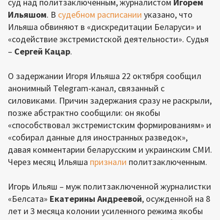
суд над политзаключенным, журналистом
Игорем
Ильяшом
. В
судебном расписании
указано, что
Ильяша обвиняют в «дискредитации Беларуси» и
«содействие экстремистской деятельности». Судья
–
Сергей Кацар
.
О задержании Игоря Ильяша 22 октября сообщил
анонимный Telegram-канал, связанный с
силовиками. Причин задержания сразу не раскрыли,
позже абстрактно сообщили: он якобы
«способствовал экстремистским формированиям» и
«собирал данные для иностранных разведок»,
давая комментарии беларусским и украинским СМИ.
Через месяц Ильяша
признали
политзаключенным.
Игорь Ильяш – муж политзаключенной журналистки
«Белсата»
Екатерины Андреевой
, осужденной на 8
лет и 3 месяца колонии усиленного режима якобы