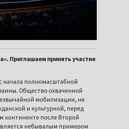
а». Приглашаем принять участие
а с начала полномасштабной
раины. Общество охваченной
езвычайной мобилизации, не
жданской и культурной, перед
м континенте после Второй
 является небывалым примером