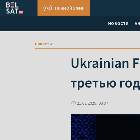
ПРЯМОЙ ЭФИР
НОВОСТИ
А
новости
Ukrainian 
третью го
21.02.2025, 09:37