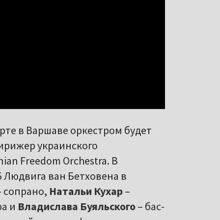
рте в Варшаве оркестром будет
дирижер украинского
an Freedom Orchestra. В
 Людвига ван Бетховена в
 сопрано,
Натальи Кухар
–
ра и
Владислава Буяльского
– бас-