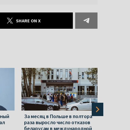
SHARE ON X
нный
За месяц в Польше в полтора
Новые «э
ал
раза выросло число отказов
«экстрем
беларусам в международной
Репрессии