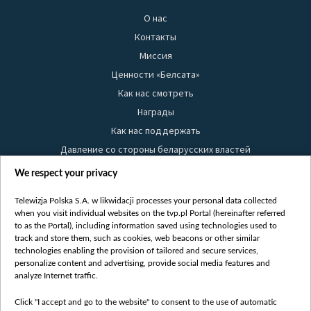
О нас
Контакты
Миссия
Ценности «Белсата»
Как нас смотреть
Награды
Как нас поддержать
Давление со стороны беларусских властей
Правила использования материалов
We respect your privacy
Информация об отправителе
Telewizja Polska S.A. w likwidacji processes your personal data collected
Безопасность
when you visit individual websites on the tvp.pl Portal (hereinafter referred
Youtube
to as the Portal), including information saved using technologies used to
track and store them, such as cookies, web beacons or other similar
Белсат news
technologies enabling the provision of tailored and secure services,
personalize content and advertising, provide social media features and
Белсат Life
analyze Internet traffic.
Жэстачайшы мульт
Click "I accept and go to the website" to consent to the use of automatic
Belsat English