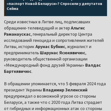
«паспорт Новой Беларуси»? Спросили у депутатов
Сейма
Среди известных в Литве лиц, подписавших
обращение-телеведущий и актер
Альгис
Раманаускас
, генеральный директор Центра
исследований геноцида и сопротивления жителей
Литвы, историк
Арунас Бубнис
, журналист и
предприниматель
Шарунас Ясюкявичюс
,
руководитель общественной организации
«Международный фонд друзей Украины»
Валдас
Барткявичюс
.
В обращении упоминается, что 5 февраля 2024 года
президент Украины
Владимир Зеленский
предупреждал о возможной угрозе со стороны
Беларуси, а также что с 2020 года Литва страдает
от гибридных и информационных атак со стороны