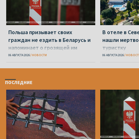
Польша призывает своих
В отеле в Се
граждан не ездить в Беларусь и
нашли мертво
напоминает о грозящей им
туристку
опасности
06 АВГУСТА 2026
НОВОСТИ
06 АВГУСТА 2026
НОВОСТ
ПОСЛЕДНИЕ