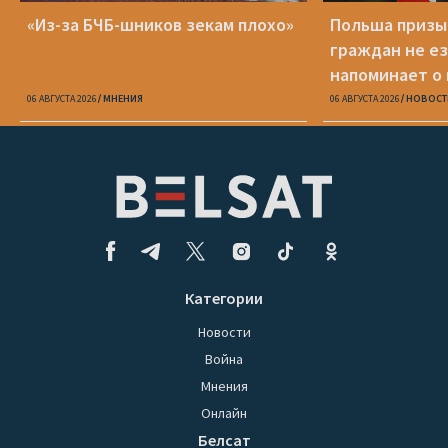
«Из-за БЧБ-шников зекам плохо»
Польша призы
граждан не ез
напоминает о
опасности
06 АВГУСТА 2026
МНЕНИЯ
06 АВГУСТА 2026
НОВОСТ
Категории
Новости
Война
Мнения
Онлайн
Белсат