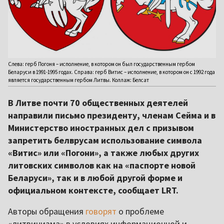
Слева: герб Погоня – исполнение, в котором он был государственным гербом
Беларуси в 1991-1995 годах. Справа: герб Витис – исполнение, в котором он с 1992 года
является государственным гербом Литвы. Коллаж: Белсат
В Литве почти 70 общественных деятелей
направили письмо президенту, членам Сейма и в
Министерство иностранных дел с призывом
запретить белврусам использование символа
«Витис» или «Погони», а также любых других
литовских символов как на «паспорте новой
Беларуси», так и в любой другой форме и
официальном контексте, сообщает LRT.
Авторы обращения
говорят
о проблеме
«литвинизма» в условиях информационной и