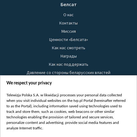
Белсат
О нас
Контакты
Миссия
Ценности «Белсата»
Как нас смотреть
Награды
Как нас поддержать
Давление со стороны беларусских властей
Правила использования материалов
We respect your privacy
Информация об отправителе
Telewizja Polska S.A. w likwidacji processes your personal data collected
Безопасность
when you visit individual websites on the tvp.pl Portal (hereinafter referred
Youtube
to as the Portal), including information saved using technologies used to
track and store them, such as cookies, web beacons or other similar
Белсат news
technologies enabling the provision of tailored and secure services,
personalize content and advertising, provide social media features and
Белсат Life
analyze Internet traffic.
Жэстачайшы мульт