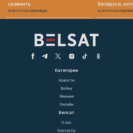
сравнить
Беларуси, кот
08 АВГУСТА 2026
ШУФЛЯДКА
08 АВГУСТА 2026
АНАЛИТ
Категории
Новости
Война
Мнения
Онлайн
Белсат
О нас
Контакты