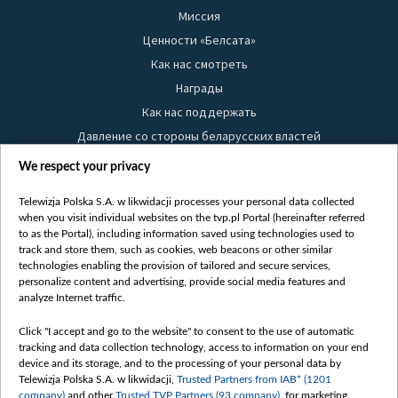
Миссия
Ценности «Белсата»
Как нас смотреть
Награды
Как нас поддержать
Давление со стороны беларусских властей
Правила использования материалов
We respect your privacy
Информация об отправителе
Telewizja Polska S.A. w likwidacji processes your personal data collected
Безопасность
when you visit individual websites on the tvp.pl Portal (hereinafter referred
Youtube
to as the Portal), including information saved using technologies used to
track and store them, such as cookies, web beacons or other similar
Белсат news
technologies enabling the provision of tailored and secure services,
personalize content and advertising, provide social media features and
Белсат Life
analyze Internet traffic.
Жэстачайшы мульт
Click "I accept and go to the website" to consent to the use of automatic
Belsat English
tracking and data collection technology, access to information on your end
Biełsat PL
device and its storage, and to the processing of your personal data by
Telewizja Polska S.A. w likwidacji,
Trusted Partners from IAB* (1201
Белсат Now
company)
and other
Trusted TVP Partners (93 company)
, for marketing