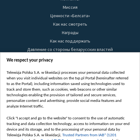
Миссия
Ценности «Белсата»
Как нас смотреть
Награды
Как нас поддержать
Давление со стороны беларусских властей
Правила использования материалов
We respect your privacy
Информация об отправителе
Telewizja Polska S.A. w likwidacji processes your personal data collected
Безопасность
when you visit individual websites on the tvp.pl Portal (hereinafter referred
Youtube
to as the Portal), including information saved using technologies used to
track and store them, such as cookies, web beacons or other similar
Белсат news
technologies enabling the provision of tailored and secure services,
personalize content and advertising, provide social media features and
Белсат Life
analyze Internet traffic.
Жэстачайшы мульт
Click "I accept and go to the website" to consent to the use of automatic
Belsat English
tracking and data collection technology, access to information on your end
Biełsat PL
device and its storage, and to the processing of your personal data by
Telewizja Polska S.A. w likwidacji,
Trusted Partners from IAB* (1201
Белсат Now