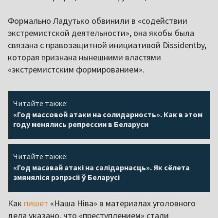
Формально Ладутько обвинили в «содействии
экстремистской деятельности», она якобы была
связана с правозащитной инициативой Dissidentby,
которая признана нынешними властями
«экстремистским формированием».
Читайте также:
«Год массовой атаки на солидарность». Как в этом
году менялись репрессии в Беларуси
Читайте также:
«Год масавай атакі на салідарнасць». Як сёлета
змяняліся рэпрэсіі ў Беларусі
Как
пишет
«Наша Ніва» в материалах уголовного
дела указано, что «преступлением» стали