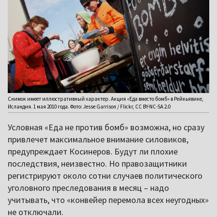
Снимок имеет иллюстративный характер. Акция «Еда вместо бомб» в Рейкьявике,
Исландия. 1 мая 2010 года. Фото: Jesse Garrison / Flickr, CC BY-NC-SA 2.0
Условная «Еда не против бомб» возможна, но сразу
привлечет максимальное внимание силовиков,
предупреждает Косинеров. Будут ли плохие
последствия, неизвестно. Но правозащитники
регистрируют около сотни случаев политического
уголовного преследования в месяц – надо
учитывать, что «конвейер перемола всех неугодных»
не отключали.