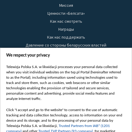
Миссия
Ценности «Белсата»
Как нас смотреть
Награды
Как нас поддержать
Давление со стороны беларусских властей
Правила использования материалов
We respect your privacy
Информация об отправителе
Telewizja Polska S.A. w likwidacji processes your personal data collected
Безопасность
when you visit individual websites on the tvp.pl Portal (hereinafter referred
Youtube
to as the Portal), including information saved using technologies used to
track and store them, such as cookies, web beacons or other similar
Белсат news
technologies enabling the provision of tailored and secure services,
personalize content and advertising, provide social media features and
Белсат Life
analyze Internet traffic.
Жэстачайшы мульт
Click "I accept and go to the website" to consent to the use of automatic
Belsat English
tracking and data collection technology, access to information on your end
Biełsat PL
device and its storage, and to the processing of your personal data by
Telewizja Polska S.A. w likwidacji,
Trusted Partners from IAB* (1201
Белсат Now
company)
and other
Trusted TVP Partners (93 company)
, for marketing