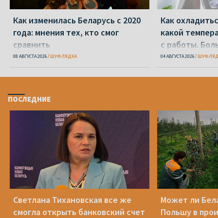
Как изменилась Беларусь с 2020
Как охладитьс
года: мнения тех, кто смог
какой темпер
сравнить
с работы. Бол
переживанию
08 АВГУСТА 2026
ШУФЛЯДКА
04 АВГУСТА 2026
ШУФЛЯД
ПОСЛЕДНИЕ
Светлана Тихановская все же
Может ли Бел
смогла открыть банковский счет
Польшу в про