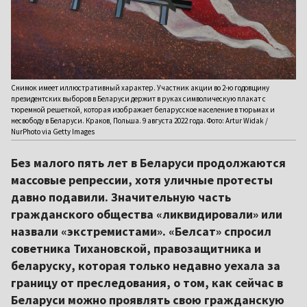
Снимок имеет иллюстративный характер. Участник акции во 2-ю годовщину
президентских выборов в Беларуси держит в руках символическую плакат с
тюремной решеткой, которая изображает беларусское население в тюрьмах и
несвободу в Беларуси. Краков, Польша. 9 августа 2022 года. Фото: Artur Widak /
NurPhoto via Getty Images
Без малого пять лет в Беларуси продолжаются
массовые репрессии, хотя уличные протесты
давно подавили. Значительную часть
гражданского общества «ликвидировали» или
назвали «экстремистами». «Белсат» спросил
советника Тихановской, правозащитника и
беларуску, которая только недавно уехала за
границу от преследования, о том, как сейчас в
Беларуси можно проявлять свою гражданскую