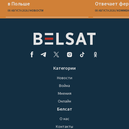
в Польше
Отвечает фе
08 АВГУСТА 2026
НОВОСТИ
08 АВГУСТА 2026
КОММЕН
Категории
Новости
Война
Мнения
Онлайн
Белсат
О нас
Контакты