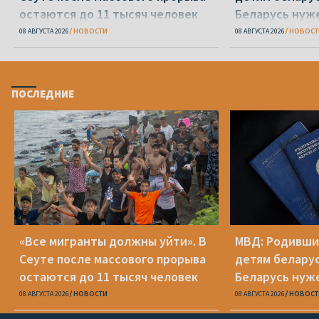
остаются до 11 тысяч человек
Беларусь нуж
паспорт
08 АВГУСТА 2026
НОВОСТИ
08 АВГУСТА 2026
НОВОСТ
ПОСЛЕДНИЕ
«Все мигранты должны уйти». В
МВД: Родивши
Сеуте после массового прорыва
детям беларус
остаются до 11 тысяч человек
Беларусь нуж
паспорт
08 АВГУСТА 2026
НОВОСТИ
08 АВГУСТА 2026
НОВОСТ