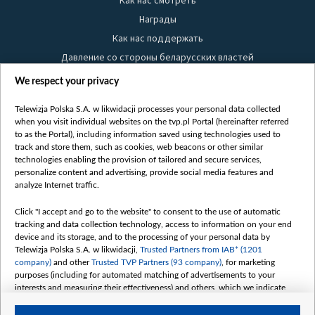
Как нас смотреть
Награды
Как нас поддержать
Давление со стороны беларусских властей
Правила использования материалов
We respect your privacy
Информация об отправителе
Telewizja Polska S.A. w likwidacji processes your personal data collected
Безопасность
when you visit individual websites on the tvp.pl Portal (hereinafter referred
Youtube
to as the Portal), including information saved using technologies used to
track and store them, such as cookies, web beacons or other similar
Белсат news
technologies enabling the provision of tailored and secure services,
personalize content and advertising, provide social media features and
Белсат Life
analyze Internet traffic.
Жэстачайшы мульт
Click "I accept and go to the website" to consent to the use of automatic
Belsat English
tracking and data collection technology, access to information on your end
Biełsat PL
device and its storage, and to the processing of your personal data by
Telewizja Polska S.A. w likwidacji,
Trusted Partners from IAB* (1201
Белсат Now
company)
and other
Trusted TVP Partners (93 company)
, for marketing
Белсат Shorts
purposes (including for automated matching of advertisements to your
interests and measuring their effectiveness) and others, which we indicate
Белсат History
below.
Белсат Music