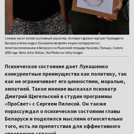
Снимок носит иллюстративный характер. Активист держит портрет Президента
Беларуси Александра Лукашенко во время акции солидарности с
политзаключенными в Беларуси на Рыночной площади Кракова, Польша, 3 июля
2020 года. Фото: Artur Widak / NurPhoto via Getty Images
Психическое состояние дает Лукашенко
конкурентные преимущества как политику, так
как не ограничивает его ценностями, моралью,
эмпатией. Такое мнение высказал психиатр
Дмитрий Щигельский в студии программы
«ПроСвет» с Сергеем Пелесой. Он также
порассуждал о психическом состоянии главы
Беларуси и поделился мыслями относительно
того, есть ли препятствия для эффективного
управления страной.