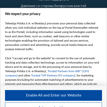
Давление со стороны беларусских властей
Правила использования материалов
We respect your privacy
Информация об отправителе
Telewizja Polska S.A. w likwidacji processes your personal data collected
Безопасность
when you visit individual websites on the tvp.pl Portal (hereinafter referred
Youtube
to as the Portal), including information saved using technologies used to
track and store them, such as cookies, web beacons or other similar
Белсат news
technologies enabling the provision of tailored and secure services,
personalize content and advertising, provide social media features and
Белсат Life
analyze Internet traffic.
Жэстачайшы мульт
Click "I accept and go to the website" to consent to the use of automatic
Belsat English
tracking and data collection technology, access to information on your end
Biełsat PL
device and its storage, and to the processing of your personal data by
Telewizja Polska S.A. w likwidacji,
Trusted Partners from IAB* (1201
Белсат Now
company)
and other
Trusted TVP Partners (93 company)
, for marketing
Белсат Shorts
purposes (including for automated matching of advertisements to your
interests and measuring their effectiveness) and others, which we indicate
Белсат History
below.
Белсат Music
Enable All and Enter our Website
The purposes of processing your data by TVP S.A. w likwidacji are as
Белсат Doc
follows:
My consents
Store and/or access information on a device