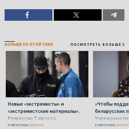
БОЛЬШЕ ПО ЭТОЙ ТЕМЕ
ПОСМОТРЕТЬ БОЛЬШЕ
Новые «экстремисты» и
«Чтобы подд
«экстремистские материалы».
беларусских п
Репрессии 7 августа
Учреждена пр
Вежновец
07 АВГУСТА 2026
НОВОСТИ
07 АВГУСТА 2026
НОВОСТ