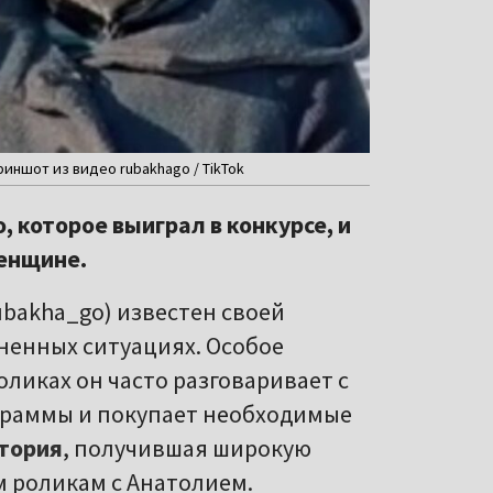
иншот из видео rubakhago / TikTok
, которое выиграл в конкурсе, и
женщине.
ubakha_go) известен своей
ненных ситуациях. Особое
ликах он часто разговаривает с
граммы и покупает необходимые
тория
, получившая широкую
м роликам с Анатолием.