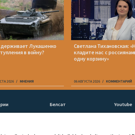
сдерживает Лукашенко
Светлана Тихановская: «
ступления в войну?
кладите нас с россиянам
одну корзину»
СТА 2026
МНЕНИЯ
06 АВГУСТА 2026
КОММЕНТАРИЙ
ории
Белсат
Youtube
ти
О нас
Белсат n
Контакты
Белсат Li
я
Миссия
Жэстачай