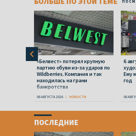
БОЛЬШЕ ПО ЭТОЙ ТЕМЕ
ПОСМ
зжать».
«Белвест» потерял крупную
6 ав
дал
партию обуви из‑за ударов по
худо
 газете
Wildberries. Компания и так
Ему 
находилась на грани
год
банкротства
06 АВГУСТА 2026
НОВОСТИ
06 АВГУ
Item
1
ПОСЛЕДНИЕ
of
4