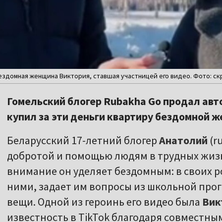
ездомная женщина Виктория, ставшая участницей его видео. Фото: скр
Гомельский блогер Rubakha Go продал авто
купил за эти деньги квартиру бездомной 
Беларусский 17-летний блогер
Анатолий
(r
добротой и помощью людям в трудных жиз
внимание он уделяет бездомным: в своих ро
ними, задает им вопросы из школьной про
вещи. Одной из героинь его видео была
Вик
известность в TikTok благодаря совместны