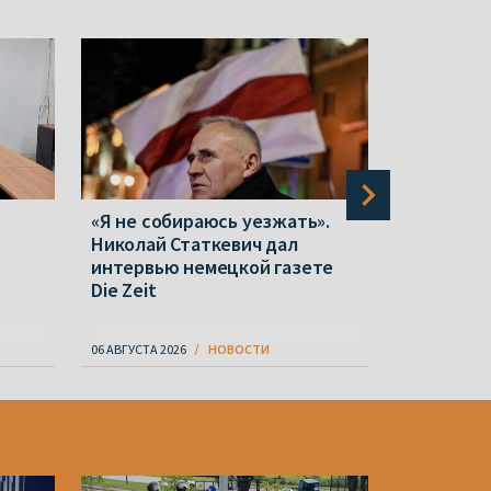
«Я не собираюсь уезжать».
«Белвест
Николай Статкевич дал
партию об
интервью немецкой газете
Wildberri
Die Zeit
находилас
банкротс
06 АВГУСТА 2026
НОВОСТИ
06 АВГУСТА 20