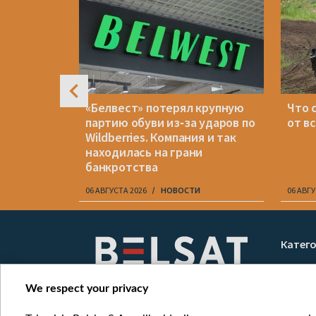
е
«Белвест» потерял крупную
Что 
вании
партию обуви из‑за ударов по
от в
исок
Wildberries. Компания и так
ацией
находилась на грани
банкротства
06 АВГУСТА 2026
НОВОСТИ
06 АВГУ
Item
1
Катег
of
Новос
10
Война
We respect your privacy
Мнени