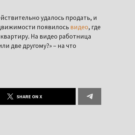
ействительно удалось продать, и
недвижимости появилось
видео
, где
квартиру. На видео работница
ли две другому?» – на что
SHARE ON X