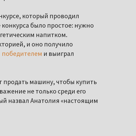
онкурсе, который проводил
е конкурса было простое: нужно
ргетическим напитком.
кторией, и оно получило
л
победителем
и выиграл
т продать машину, чтобы купить
важение не только среди его
рый назвал Анатолия «настоящим