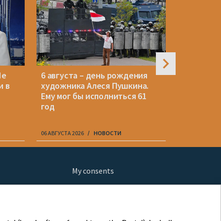
Не
6 августа – день рождения
Беларуск
и в
художника Алеся Пушкина.
незаконн
Ему мог бы исполниться 61
Мьянме, 
год
вернули 
06 АВГУСТА 2026
НОВОСТИ
06 АВГУСТА 20
My consents
ews
fe
шы мульт