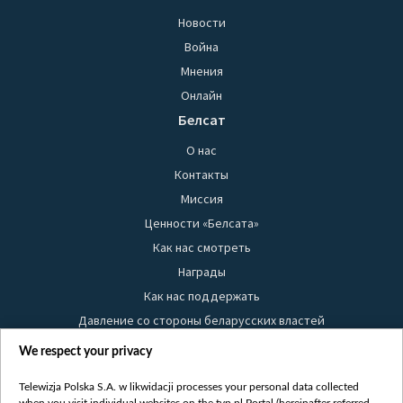
Новости
Война
Мнения
Онлайн
Белсат
О нас
Контакты
Миссия
Ценности «Белсата»
Как нас смотреть
Награды
Как нас поддержать
Давление со стороны беларусских властей
Правила использования материалов
We respect your privacy
Информация об отправителе
Telewizja Polska S.A. w likwidacji processes your personal data collected
Безопасность