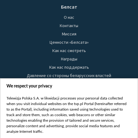
Белсат
О нас
Контакты
Миссия
Ценности «Белсата»
Как нас смотреть
Награды
Как нас поддержать
Давление со стороны беларусских властей
Правила использования материалов
We respect your privacy
Информация об отправителе
Telewizja Polska S.A. w likwidacji processes your personal data collected
Безопасность
when you visit individual websites on the tvp.pl Portal (hereinafter referred
Youtube
to as the Portal), including information saved using technologies used to
track and store them, such as cookies, web beacons or other similar
Белсат news
technologies enabling the provision of tailored and secure services,
personalize content and advertising, provide social media features and
Белсат Life
analyze Internet traffic.
Жэстачайшы мульт