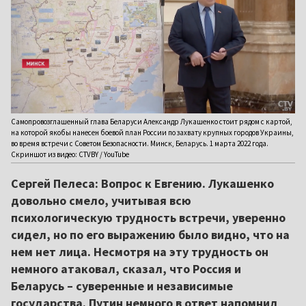
Самопровозглашенный глава Беларуси Александр Лукашенко стоит рядом с картой,
на которой якобы нанесен боевой план России по захвату крупных городов Украины,
во время встречи с Советом Безопасности. Минск, Беларусь. 1 марта 2022 года.
Скриншот из видео: CTVBY / YouTube
Сергей Пелеса: Вопрос к Евгению. Лукашенко
довольно смело, учитывая всю
психологическую трудность встречи, уверенно
сидел, но по его выражению было видно, что на
нем нет лица. Несмотря на эту трудность он
немного атаковал, сказал, что Россия и
Беларусь – суверенные и независимые
государства. Путин немного в ответ напомнил