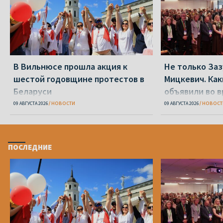
В Вильнюсе прошла акция к
Не только Заз
шестой годовщине протестов в
Мицкевич. Ка
Беларуси
объявили во в
Беларуси»
09 АВГУСТА 2026
НОВОСТИ
09 АВГУСТА 2026
НОВОСТ
ПОСЛЕДНИЕ