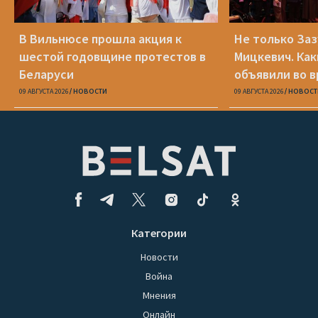
В Вильнюсе прошла акция к
Не только Заз
шестой годовщине протестов в
Мицкевич. Ка
Беларуси
объявили во в
Беларуси»
09 АВГУСТА 2026
НОВОСТИ
09 АВГУСТА 2026
НОВОСТ
Категории
Новости
Война
Мнения
Онлайн