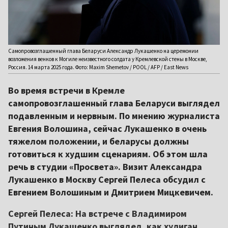
Самопровозглашенный глава Беларуси Александр Лукашенко на церемонии
возложения венков к Могиле неизвестного солдата у Кремлевской стены в Москве,
Россия. 14 марта 2025 года. Фото: Maxim Shemetov / POOL / AFP / East News
Во время встречи в Кремле
самопровозглашенный глава Беларуси выглядел
подавленным и нервным. По мнению журналиста
Евгения Волошина, сейчас Лукашенко в очень
тяжелом положении, и беларусы должны
готовиться к худшим сценариям. Об этом шла
речь в студии «Просвета». Визит Александра
Лукашенко в Москву Сергей Пелеса обсудил с
Евгением Волошиным и Дмитрием Мицкевичем.
Сергей Пелеса: На встрече с Владимиром
Путиным Лукашенко выглядел, как хулиган,