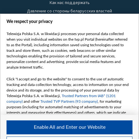
Как нас поддержать
Давление со стороны беларусских властей
Правила использования материалов
We respect your privacy
Информация об отправителе
Telewizja Polska S.A. w likwidacji processes your personal data collected
Безопасность
when you visit individual websites on the tvp.pl Portal (hereinafter referred
Youtube
to as the Portal), including information saved using technologies used to
track and store them, such as cookies, web beacons or other similar
Белсат news
technologies enabling the provision of tailored and secure services,
personalize content and advertising, provide social media features and
Белсат Life
analyze Internet traffic.
Жэстачайшы мульт
Click "I accept and go to the website" to consent to the use of automatic
Belsat English
tracking and data collection technology, access to information on your end
Biełsat PL
device and its storage, and to the processing of your personal data by
Telewizja Polska S.A. w likwidacji,
Trusted Partners from IAB* (1201
Белсат Now
company)
and other
Trusted TVP Partners (93 company)
, for marketing
Белсат Shorts
purposes (including for automated matching of advertisements to your
interests and measuring their effectiveness) and others, which we indicate
Белсат History
below.
Белсат Music
Enable All and Enter our Website
The purposes of processing your data by TVP S.A. w likwidacji are as
Белсат Doc
follows:
My consents