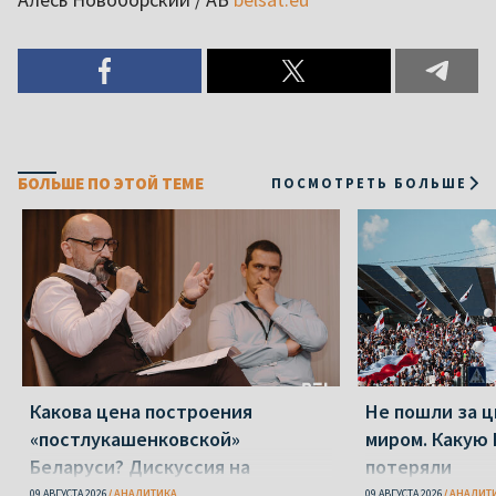
БОЛЬШЕ ПО ЭТОЙ ТЕМЕ
ПОСМОТРЕТЬ БОЛЬШЕ
Какова цена построения
Не пошли за 
«постлукашенковской»
миром. Какую 
Беларуси? Дискуссия на
потеряли
конференции «Новая Беларусь»
09 АВГУСТА 2026
АНАЛИТИКА
09 АВГУСТА 2026
АНАЛИТ