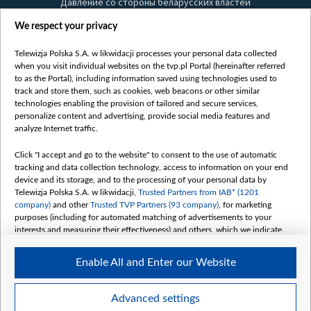
Давление со стороны беларусских властей
Правила использования материалов
We respect your privacy
Информация об отправителе
Telewizja Polska S.A. w likwidacji processes your personal data collected
Безопасность
when you visit individual websites on the tvp.pl Portal (hereinafter referred
Youtube
to as the Portal), including information saved using technologies used to
track and store them, such as cookies, web beacons or other similar
Белсат news
technologies enabling the provision of tailored and secure services,
personalize content and advertising, provide social media features and
Белсат Life
analyze Internet traffic.
Жэстачайшы мульт
Belsat English
Click "I accept and go to the website" to consent to the use of automatic
tracking and data collection technology, access to information on your end
Biełsat PL
device and its storage, and to the processing of your personal data by
Белсат Now
Telewizja Polska S.A. w likwidacji,
Trusted Partners from IAB* (1201
company)
and other
Trusted TVP Partners (93 company)
, for marketing
Белсат Shorts
purposes (including for automated matching of advertisements to your
Белсат History
interests and measuring their effectiveness) and others, which we indicate
below.
Белсат Music
Enable All and Enter our Website
Белсат Doc
The purposes of processing your data by TVP S.A. w likwidacji are as
follows:
My consents
Store and/or access information on a device
Advanced settings
Use limited data to select advertising