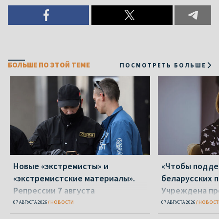
БОЛЬШЕ ПО ЭТОЙ ТЕМЕ
ПОСМОТРЕТЬ БОЛЬШЕ
Новые «экстремисты» и
«Чтобы подд
«экстремистские материалы».
беларусских п
Репрессии 7 августа
Учреждена пр
Вежновец
07 АВГУСТА 2026
НОВОСТИ
07 АВГУСТА 2026
НОВОСТ