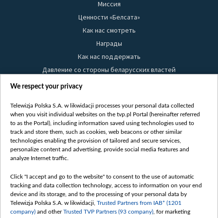
Миссия
Ценности «Белсата»
Как нас смотреть
Награды
Как нас поддержать
Давление со стороны беларусских властей
Правила использования материалов
We respect your privacy
Информация об отправителе
Telewizja Polska S.A. w likwidacji processes your personal data collected
Безопасность
when you visit individual websites on the tvp.pl Portal (hereinafter referred
Youtube
to as the Portal), including information saved using technologies used to
track and store them, such as cookies, web beacons or other similar
Белсат news
technologies enabling the provision of tailored and secure services,
personalize content and advertising, provide social media features and
Белсат Life
analyze Internet traffic.
Жэстачайшы мульт
Belsat English
Click "I accept and go to the website" to consent to the use of automatic
tracking and data collection technology, access to information on your end
Biełsat PL
device and its storage, and to the processing of your personal data by
Белсат Now
Telewizja Polska S.A. w likwidacji,
Trusted Partners from IAB* (1201
company)
and other
Trusted TVP Partners (93 company)
, for marketing
Белсат Shorts