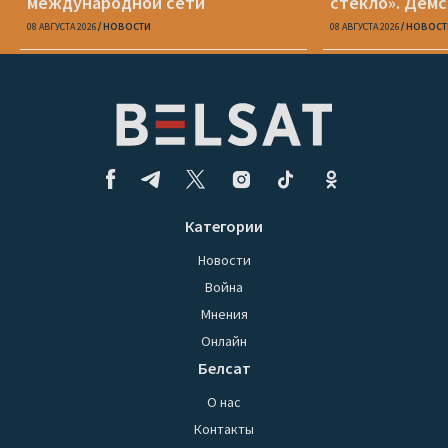
международной сети
стекло». Демс
кибервымогателей
для Беларуси
08 АВГУСТА 2026
НОВОСТИ
08 АВГУСТА 2026
НОВОСТ
Категории
Новости
Война
Мнения
Онлайн
Белсат
О нас
Контакты