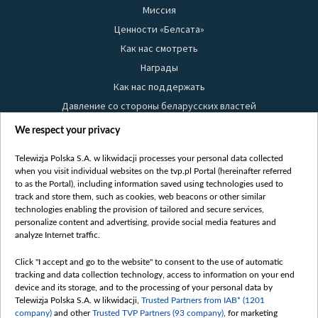
Миссия
Ценности «Белсата»
Как нас смотреть
Награды
Как нас поддержать
Давление со стороны беларусских властей
Правила использования материалов
We respect your privacy
Информация об отправителе
Telewizja Polska S.A. w likwidacji processes your personal data collected
Безопасность
when you visit individual websites on the tvp.pl Portal (hereinafter referred
Youtube
to as the Portal), including information saved using technologies used to
track and store them, such as cookies, web beacons or other similar
Белсат news
technologies enabling the provision of tailored and secure services,
personalize content and advertising, provide social media features and
Белсат Life
analyze Internet traffic.
Жэстачайшы мульт
Click "I accept and go to the website" to consent to the use of automatic
Belsat English
tracking and data collection technology, access to information on your end
Biełsat PL
device and its storage, and to the processing of your personal data by
Telewizja Polska S.A. w likwidacji,
Trusted Partners from IAB* (1201
Белсат Now
company)
and other
Trusted TVP Partners (93 company)
, for marketing