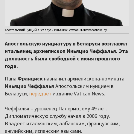
Апостольский нунций в Беларуси Иньяцио Чеффалья. Фото: catholic.by
Апостольскую нунциатуру в Беларуси возглавил
итальянец архиепископ Иньяцио Чеффалья. Эта
должность была свободной с июня прошлого
года.
Папа
Франциск
назначил архиепископа-номината
Иньяцио Чеффалья
Апостольским нунцием в
Беларуси,
передает
издание Vatican News.
Чеффалья – уроженец Палермо, ему 49 лет.
Дипломатическую службу начал в 2006 году.
Владеет итальянским, албанским, французским,
английским, испанским языками.