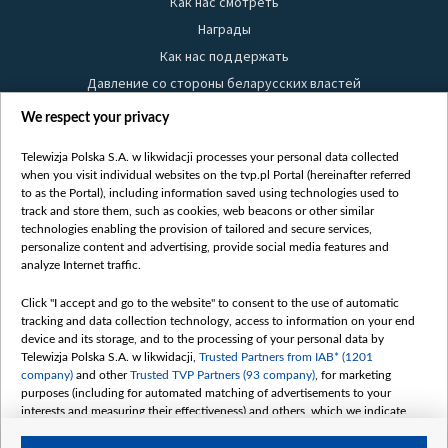
Как нас смотреть
Награды
Как нас поддержать
Давление со стороны беларусских властей
Правила использования материалов
We respect your privacy
Информация об отправителе
Telewizja Polska S.A. w likwidacji processes your personal data collected
Безопасность
when you visit individual websites on the tvp.pl Portal (hereinafter referred
Youtube
to as the Portal), including information saved using technologies used to
track and store them, such as cookies, web beacons or other similar
Белсат news
technologies enabling the provision of tailored and secure services,
personalize content and advertising, provide social media features and
Белсат Life
analyze Internet traffic.
Жэстачайшы мульт
Click "I accept and go to the website" to consent to the use of automatic
Belsat English
tracking and data collection technology, access to information on your end
Biełsat PL
device and its storage, and to the processing of your personal data by
Telewizja Polska S.A. w likwidacji,
Trusted Partners from IAB* (1201
Белсат Now
company)
and other
Trusted TVP Partners (93 company)
, for marketing
Белсат Shorts
purposes (including for automated matching of advertisements to your
interests and measuring their effectiveness) and others, which we indicate
Белсат History
below.
Белсат Music