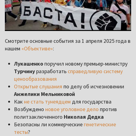
Смотрите основные события за 1 апреля 2025 года в
нашем
«Объективе»
:
Лукашенко
поручил новому премьер-министру
Турчину
разработать
справедливую систему
ценообразования
Открытые слушания
по делу об исчезновении
Анжелики Мельниковой
Как
не стать тунеядцем
для государства
Возбуждено
новое уголовное дело
против
политзаключенного
Николая Дедка
Безопасны ли коммерческие
генетические
тесты
?