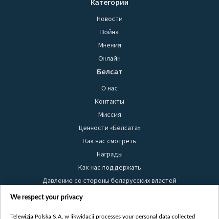
Категории
Новости
Война
Мнения
Онлайн
Белсат
О нас
Контакты
Миссия
Ценности «Белсата»
Как нас смотреть
Награды
Как нас поддержать
Давление со стороны беларусских властей
Правила использования материалов
We respect your privacy
Информация об отправителе
Telewizja Polska S.A. w likwidacji processes your personal data collected