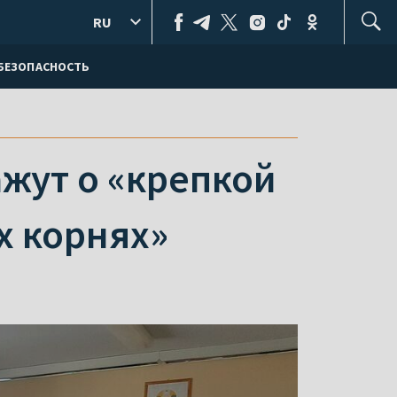
RU
БЕЗОПАСНОСТЬ
жут о «крепкой
х корнях»