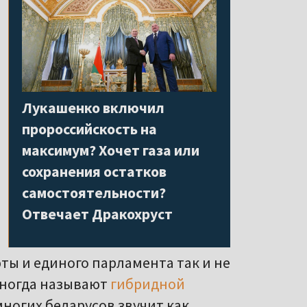
Лукашенко включил
пророссийскость на
максимум? Хочет газа или
сохранения остатков
самостоятельности?
Отвечает Дракохруст
ы и единого парламента так и не
иногда называют
гибридной
многих беларусов звучит как