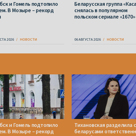
бск и Гомель подтопило
Беларусская группа «Кас
ем. В Мозыре – рекорд
снялась в популярном
ы
польском сериале «1670»
СТА 2026
НОВОСТИ
06 АВГУСТА 2026
НОВОСТИ
бск и Гомель подтопило
Тихановская разделила 
ем. В Мозыре – рекорд
беларусами ответствен