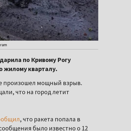
gram
дарила по Кривому Рогу
о жилому кварталу.
ге произошел мощный взрыв.
али, что на город летит
ообщил
, что ракета попала в
сообщения было известно о 12