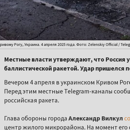
вому Рогу, Украина. 4 апреля 2025 года. Фото: Zelenskiy Official / Tele
Местные власти утверждают, что Россия у
баллистической ракетой. Удар пришелся п
Вечером 4 апреля в украинском Кривом Ро
Перед этим местные Telegram-каналы сообщ
российская ракета.
Глава обороны города
Александр Вилкул
с
центр жилого микрорайона. На момент его 