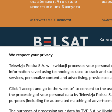
ослабевают. Что стало
жар
известно о них 6 августа
АРИЙ
06 АВГУСТА 2026
НОВОСТИ
06 АВГУ
Item
1
Катег
of
Новос
10
Война
We respect your privacy
Мнени
Telewizja Polska S.A. w likwidacji processes your personal d
Онлай
information saved using technologies used to track and sto
services, personalize content and advertising, provide socia
Click "I accept and go to the website" to consent to the us
the processing of your personal data by Telewizja Polska S.
purposes (including for automated matching of advertiseme
The purposes of processing your data by TVP S.A. w likwida