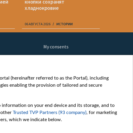
цией
кнопки сохранят
польском 
хладнокровие
06 АВГУСТА 2026
ИСТОРИИ
06 АВГУСТА 20
My consents
ews
fe
шы мульт
tal (hereinafter referred to as the Portal), including
glish
ies enabling the provision of tailored and secure
ow
orts
o information on your end device and its storage, and to
story
 other
Trusted TVP Partners (93 company)
, for marketing
sic
hers, which we indicate below.
oc