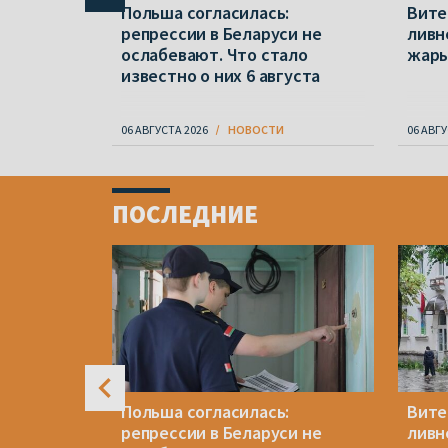
ся в
Польша согласилась:
Вите
, за
репрессии в Беларуси не
ливн
ослабевают. Что стало
жар
известно о них 6 августа
06 АВГУСТА 2026
НОВОСТИ
06 АВГУ
Item
1
ПОСЛЕДНИЕ
of
4
я: «Не
Польша согласилась:
Вите
янами в
репрессии в Беларуси не
ливн