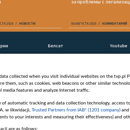
ы
за проблемы с легализа
СТА 2026
НОВОСТИ
06 АВГУСТА 2026
КОММЕНТАРИЙ
ории
Белсат
Youtube
ти
О нас
Белсат n
Контакты
Белсат Li
я
Миссия
Жэстачай
ata collected when you visit individual websites on the tvp.pl Por
н
Ценности «Белсата»
Belsat En
re them, such as cookies, web beacons or other similar technolog
Как нас смотреть
Biełsat PL
l media features and analyze Internet traffic.
Награды
Белсат N
Как нас поддержать
Белсат Sh
e of automatic tracking and data collection technology, access t
Давление со стороны
Белсат Hi
A. w likwidacji,
Trusted Partners from IAB* (1201 company)
and
беларусских властей
Белсат Mu
nts to your interests and measuring their effectiveness) and ot
Правила использования
Белсат D
cji are as follows:
материалов