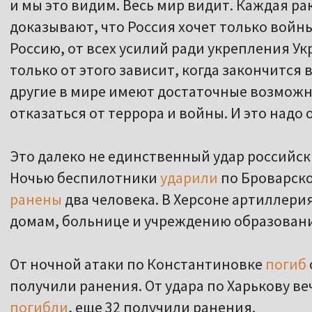
и мы это видим. Весь мир видит. Каждая р
доказывают, что Россия хочет только войны
Россию, от всех усилий ради укрепления Ук
только от этого зависит, когда закончится 
другие в мире имеют достаточные возможн
отказаться от террора и войны. И это надо
Это далеко не единственный удар российски
Ночью беспилотники
ударили
по Броварско
ранены
два человека. В Херсоне артиллер
домам, больнице и учреждению образован
От ночной атаки по Константиновке
погиб
получили ранения. От удара по Харькову ве
погибли
, еще 32 получили ранения.