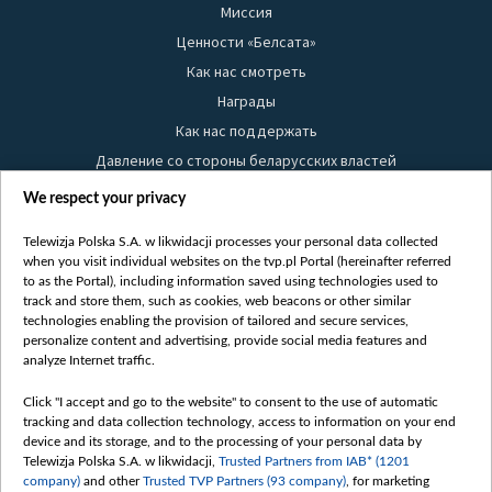
Миссия
Ценности «Белсата»
Как нас смотреть
Награды
Как нас поддержать
Давление со стороны беларусских властей
Правила использования материалов
We respect your privacy
Информация об отправителе
Telewizja Polska S.A. w likwidacji processes your personal data collected
Безопасность
when you visit individual websites on the tvp.pl Portal (hereinafter referred
Youtube
to as the Portal), including information saved using technologies used to
track and store them, such as cookies, web beacons or other similar
Белсат news
technologies enabling the provision of tailored and secure services,
personalize content and advertising, provide social media features and
Белсат Life
analyze Internet traffic.
Жэстачайшы мульт
Belsat English
Click "I accept and go to the website" to consent to the use of automatic
tracking and data collection technology, access to information on your end
Biełsat PL
device and its storage, and to the processing of your personal data by
Белсат Now
Telewizja Polska S.A. w likwidacji,
Trusted Partners from IAB* (1201
company)
and other
Trusted TVP Partners (93 company)
, for marketing