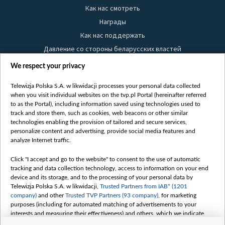
Как нас смотреть
Награды
Как нас поддержать
Давление со стороны беларусских властей
Правила использования материалов
We respect your privacy
Информация об отправителе
Telewizja Polska S.A. w likwidacji processes your personal data collected
Безопасность
when you visit individual websites on the tvp.pl Portal (hereinafter referred
Youtube
to as the Portal), including information saved using technologies used to
track and store them, such as cookies, web beacons or other similar
Белсат news
technologies enabling the provision of tailored and secure services,
personalize content and advertising, provide social media features and
Белсат Life
analyze Internet traffic.
Жэстачайшы мульт
Click "I accept and go to the website" to consent to the use of automatic
Belsat English
tracking and data collection technology, access to information on your end
Biełsat PL
device and its storage, and to the processing of your personal data by
Telewizja Polska S.A. w likwidacji,
Trusted Partners from IAB* (1201
Белсат Now
company)
and other
Trusted TVP Partners (93 company)
, for marketing
Белсат Shorts
purposes (including for automated matching of advertisements to your
interests and measuring their effectiveness) and others, which we indicate
Белсат History
below.