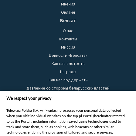
Мнения
Онлайн
Белсат
О нас
Контакты
Миссия
Ценности «Белсата»
Как нас смотреть
Награды
Как нас поддержать
Давление со стороны беларусских властей
Правила использования материалов
We respect your privacy
Информация об отправителе
Telewizja Polska S.A. w likwidacji processes your personal data collected
Безопасность
when you visit individual websites on the tvp.pl Portal (hereinafter referred
Youtube
to as the Portal), including information saved using technologies used to
track and store them, such as cookies, web beacons or other similar
Белсат news
technologies enabling the provision of tailored and secure services,