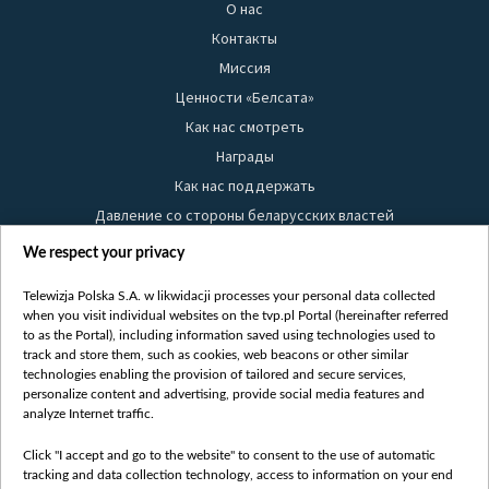
О нас
Контакты
Миссия
Ценности «Белсата»
Как нас смотреть
Награды
Как нас поддержать
Давление со стороны беларусских властей
Правила использования материалов
We respect your privacy
Информация об отправителе
Telewizja Polska S.A. w likwidacji processes your personal data collected
Безопасность
when you visit individual websites on the tvp.pl Portal (hereinafter referred
Youtube
to as the Portal), including information saved using technologies used to
track and store them, such as cookies, web beacons or other similar
Белсат news
technologies enabling the provision of tailored and secure services,
personalize content and advertising, provide social media features and
Белсат Life
analyze Internet traffic.
Жэстачайшы мульт
Click "I accept and go to the website" to consent to the use of automatic
Belsat English
tracking and data collection technology, access to information on your end
Biełsat PL