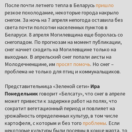
После почти летнего тепла в Беларусь
пришло
резкое похолодание, некоторые города накрыло
снегом. За ночь на 7 апреля непогода оставила без
света почти полсотни населенных пунктов в
Беларуси. 8 апреля Могилевщина еще боролась со
снегопадом. По прогнозам на момент публикации,
снег начнет сходить на Могилевщине только на
выходных. В апрельский снег попали аисты на
Молодечненщине, им
просят помочь
. Но снег –
проблема не только для птиц и коммунальщиков.
Представительница «Зеленой сети»
Ира
Понедельник
говорит «Белсату», что снег в апреле
может привести к задержке работ на полях, что
сократит вегетационный период и повлияет на
урожайность определенных культур, в том числе
картофеля, с которым и без того
проблемы
. Если
некоторые культуры были посеяны в конце марта, то