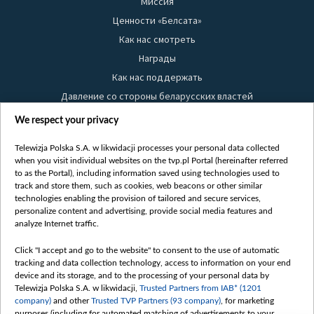
Миссия
Ценности «Белсата»
Как нас смотреть
Награды
Как нас поддержать
Давление со стороны беларусских властей
Правила использования материалов
We respect your privacy
Информация об отправителе
Telewizja Polska S.A. w likwidacji processes your personal data collected
Безопасность
when you visit individual websites on the tvp.pl Portal (hereinafter referred
Youtube
to as the Portal), including information saved using technologies used to
track and store them, such as cookies, web beacons or other similar
Белсат news
technologies enabling the provision of tailored and secure services,
personalize content and advertising, provide social media features and
Белсат Life
analyze Internet traffic.
Жэстачайшы мульт
Click "I accept and go to the website" to consent to the use of automatic
Belsat English
tracking and data collection technology, access to information on your end
Biełsat PL
device and its storage, and to the processing of your personal data by
Telewizja Polska S.A. w likwidacji,
Trusted Partners from IAB* (1201
Белсат Now
company)
and other
Trusted TVP Partners (93 company)
, for marketing
Белсат Shorts
purposes (including for automated matching of advertisements to your