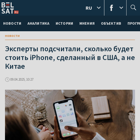
RU
НОВОСТИ
АНАЛИТИКА
ИСТОРИИ
МНЕНИЯ
ОБЪЕКТИВ
ПРОГ
новости
Эксперты подсчитали, сколько будет
стоить iPhone, сделанный в США, а не
Китае
09.04.2025, 10:27