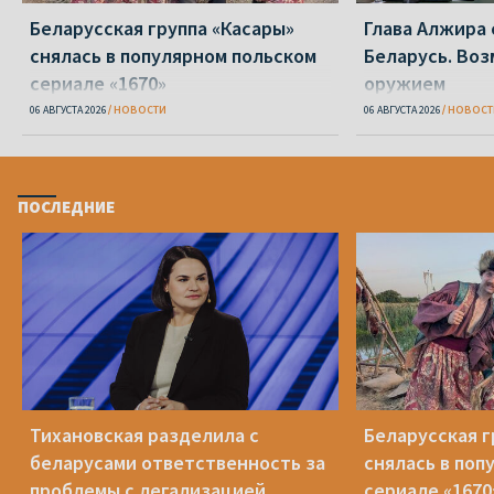
Беларусская группа «Касары»
Глава Алжира 
снялась в популярном польском
Беларусь. Воз
сериале «1670»
оружием
06 АВГУСТА 2026
НОВОСТИ
06 АВГУСТА 2026
НОВОСТ
ПОСЛЕДНИЕ
Тихановская разделила с
Беларусская г
беларусами ответственность за
снялась в поп
проблемы с легализацией
сериале «1670