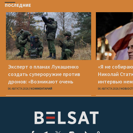
ПОСЛЕДНИЕ
Эксперт о планах Лукашенко
«Я не собираю
создать супероружие против
Николай Стат
дронов: «Возникают очень
интервью нем
серьезные сомнения»
Zeit
06 АВГУСТА 2026
КОММЕНТАРИЙ
06 АВГУСТА 2026
НОВОСТ