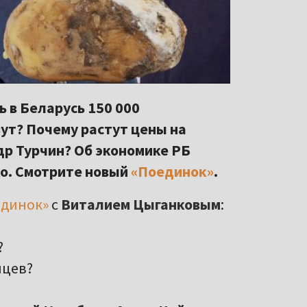
 в Беларусь 150 000
зут? Почему растут цены на
др Турчин? Об экономике РБ
ко. Смотрите новый
«Поединок»
.
единок»
с
Виталием Цыганковым
:
?
нцев?