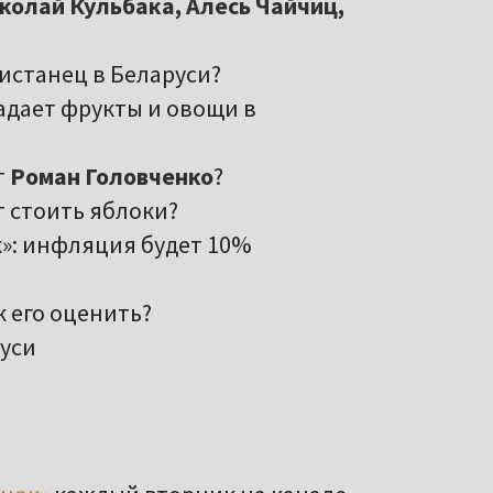
колай Кульбака, Алесь Чайчиц,
истанец в Беларуси?
адает фрукты и овощи в
т
Роман Головченко
?
т стоить яблоки?
к»: инфляция будет 10%
ак его оценить?
руси