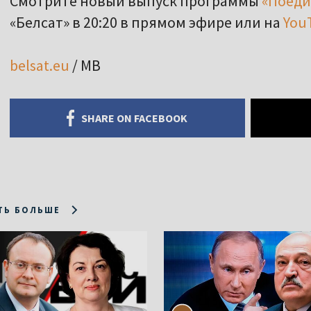
Смотрите новый выпуск программы
«Поеди
«Белсат» в 20:20 в прямом эфире или на
YouT
belsat.eu
/ МВ
SHARE ON FACEBOOK
ТЬ БОЛЬШЕ