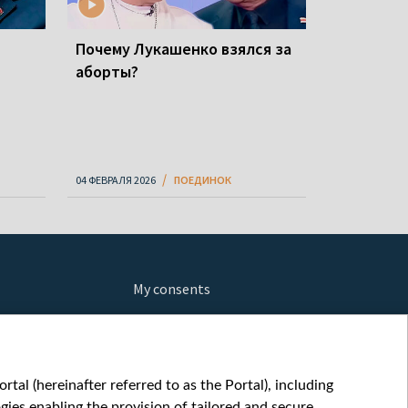
Почему Лукашенко взялся за
аборты?
04 ФЕВРАЛЯ 2026
ПОЕДИНОК
My consents
ews
fe
шы мульт
tal (hereinafter referred to as the Portal), including
glish
ies enabling the provision of tailored and secure