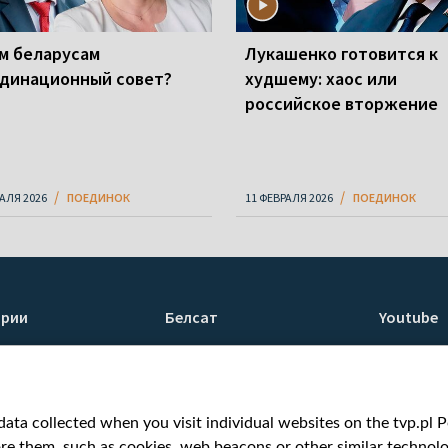
м беларусам
Лукашенко готовится к
динационный совет?
худшему: хаос или
российское вторжение
РАЛЯ 2026
ПОЕДИНОК
11 ФЕВРАЛЯ 2026
ПОЕДИНОК
ории
Белсат
Youtube
ти
О нас
Белсат n
Контакты
Белсат Li
я
Миссия
Жэстачай
ata collected when you visit individual websites on the tvp.pl Por
н
Ценности «Белсата»
Belsat En
re them, such as cookies, web beacons or other similar technolog