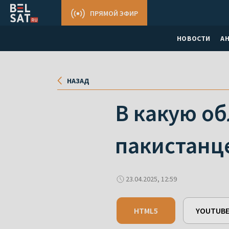
ПРЯМОЙ ЭФИР
НОВОСТИ
А
НАЗАД
В какую об
пакистанце
23.04.2025, 12:59
HTML5
YOUTUB