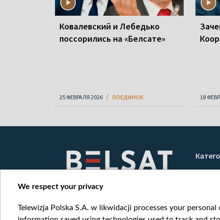
Ковалевский и Лебедько
Заче
поссорились на «Белсате»
Коор
25 ФЕВРАЛЯ 2026
ПОЕДИНОК
18 ФЕВ
Катег
Новос
Война
We respect your privacy
Мнени
Telewizja Polska S.A. w likwidacji processes your personal d
Онлай
information saved using technologies used to track and sto