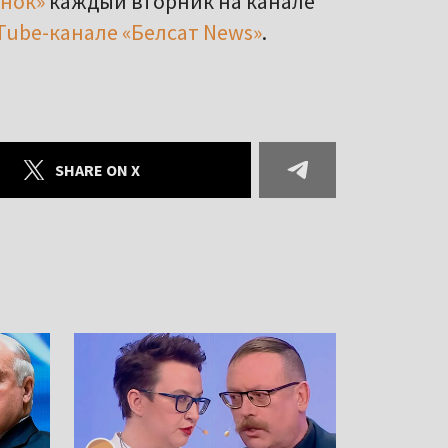
нок»
каждый вторник на канале
ube-канале «Белсат News»
.
SHARE ON X