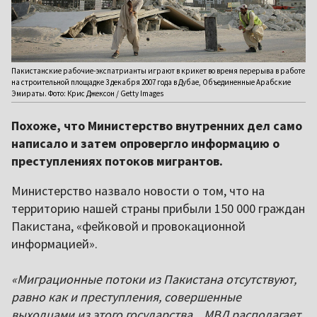
Пакистанские рабочие-экспатрианты играют в крикет во время перерыва в работе
на строительной площадке 3 декабря 2007 года в Дубае, Объединенные Арабские
Эмираты. Фото: Крис Джексон / Getty Images
Похоже, что Министерство внутренних дел само
написало и затем опровергло информацию о
преступлениях потоков мигрантов.
Министерство назвало новости о том, что на
территорию нашей страны прибыли 150 000 граждан
Пакистана, «фейковой и провокационной
информацией».
«Миграционные потоки из Пакистана отсутствуют,
равно как и преступления, совершенные
выходцами из этого государства... МВД располагает