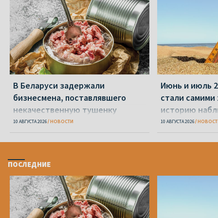
В Беларуси задержали
Июнь и июль 2
бизнесмена, поставлявшего
стали самими
некачественную тушенку
историю наб
российским военным
10 АВГУСТА 2026
НОВОСТИ
10 АВГУСТА 2026
НОВОСТ
ПОСЛЕДНИЕ