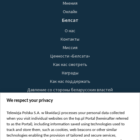
Мнения
Онлайн
Белсат
О нас
Контакты
Миссия
Ценности «Белсата»
Как нас смотреть
Награды
Как нас поддержать
Давление со стороны беларусских властей
Правила использования материалов
We respect your privacy
Информация об отправителе
Telewizja Polska S.A. w likwidacji processes your personal data collected
Безопасность
when you visit individual websites on the tvp.pl Portal (hereinafter referred
Youtube
to as the Portal), including information saved using technologies used to
track and store them, such as cookies, web beacons or other similar
Белсат news
technologies enabling the provision of tailored and secure services,