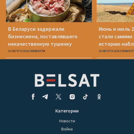
В Беларуси задержали
Июнь и июль 2
бизнесмена, поставлявшего
стали самими
некачественную тушенку
историю наб
российским военным
10 АВГУСТА 2026
НОВОСТИ
10 АВГУСТА 2026
НОВОСТ
Категории
Новости
Война