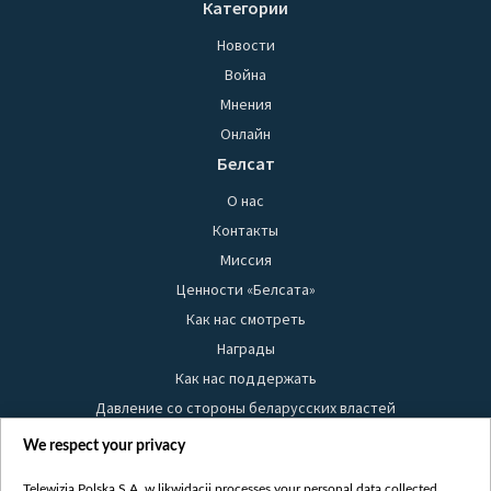
Категории
Новости
Война
Мнения
Онлайн
Белсат
О нас
Контакты
Миссия
Ценности «Белсата»
Как нас смотреть
Награды
Как нас поддержать
Давление со стороны беларусских властей
Правила использования материалов
We respect your privacy
Информация об отправителе
Telewizja Polska S.A. w likwidacji processes your personal data collected