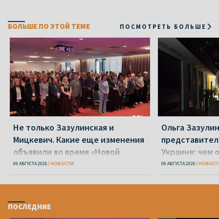
БОЛЬШЕ ПО ЭТОЙ ТЕМЕ
ПОСМОТРЕТЬ БОЛЬШЕ
Не только Зазулинская и
Ольга Зазулин
Мицкевич. Какие еще изменения
представител
объявили во время «Новой
Украине: чем 
Беларуси»
ОПК
09 АВГУСТА 2026
НОВОСТИ
09 АВГУСТА 2026
НОВОСТ
ПОСЛЕДНИЕ