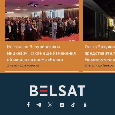
Не только Зазулинская и
Ольга Зазулин
Мицкевич. Какие еще изменения
представител
объявили во время «Новой
Украине: чем 
Беларуси»
ОПК
09 АВГУСТА 2026
НОВОСТИ
09 АВГУСТА 2026
НОВОСТ