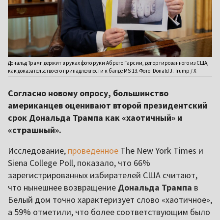
Дональд Трамп держит в руках фото руки Абрего Гарсии, депортированного из США,
как доказательство его принадлежности к банде MS-13. Фото: Donald J. Trump / Х
Согласно новому опросу, большинство
американцев оценивают второй президентский
срок Дональда Трампа как «хаотичный» и
«страшный».
Исследование,
проведенное
The New York Times и
Siena College Poll, показало, что 66%
зарегистрированных избирателей США считают,
что нынешнее возвращение
Дональда Трампа
в
Белый дом точно характеризует слово «хаотичное»,
а 59% отметили, что более соответствующим было