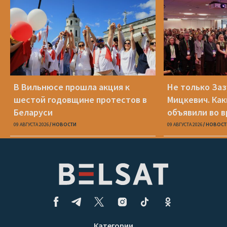
В Вильнюсе прошла акция к
Не только Заз
шестой годовщине протестов в
Мицкевич. Ка
Беларуси
объявили во в
Беларуси»
09 АВГУСТА 2026
НОВОСТИ
09 АВГУСТА 2026
НОВОСТ
Категории