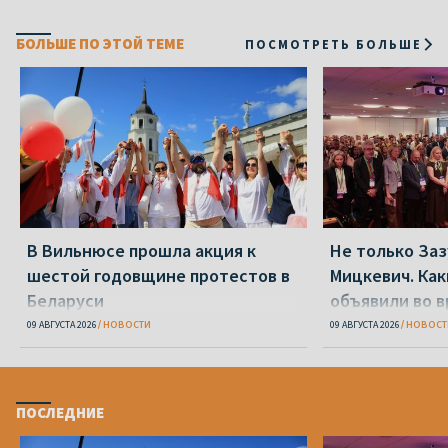
БОЛЬШЕ ПО ЭТОЙ ТЕМЕ
ПОСМОТРЕТЬ БОЛЬШЕ
В Вильнюсе прошла акция к
Не только Заз
шестой годовщине протестов в
Мицкевич. Ка
Беларуси
объявили во в
Беларуси»
09 АВГУСТА 2026
НОВОСТИ
09 АВГУСТА 2026
НОВОСТ
ПОСЛЕДНИЕ