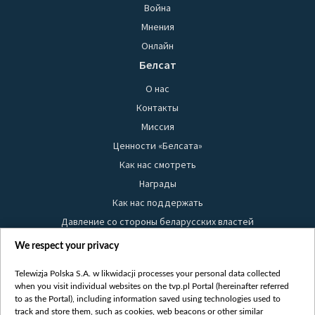
Война
Мнения
Онлайн
Белсат
О нас
Контакты
Миссия
Ценности «Белсата»
Как нас смотреть
Награды
Как нас поддержать
Давление со стороны беларусских властей
Правила использования материалов
We respect your privacy
Информация об отправителе
Telewizja Polska S.A. w likwidacji processes your personal data collected
Безопасность
when you visit individual websites on the tvp.pl Portal (hereinafter referred
Youtube
to as the Portal), including information saved using technologies used to
track and store them, such as cookies, web beacons or other similar