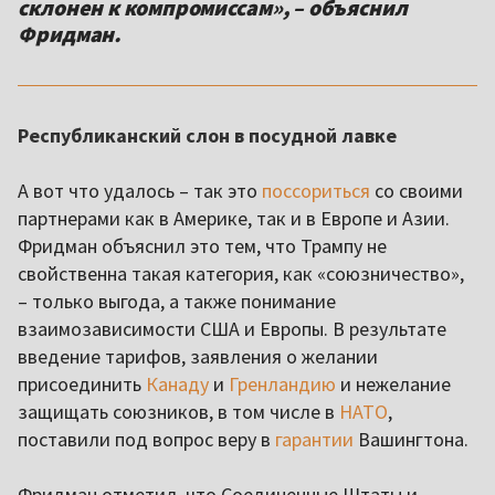
склонен к компромиссам», – объяснил
Фридман.
Республиканский слон в посудной лавке
А вот что удалось – так это
поссориться
со своими
партнерами как в Америке, так и в Европе и Азии.
Фридман объяснил это тем, что Трампу не
свойственна такая категория, как «союзничество»,
– только выгода, а также понимание
взаимозависимости США и Европы. В результате
введение тарифов, заявления о желании
присоединить
Канаду
и
Гренландию
и нежелание
защищать союзников, в том числе в
НАТО
,
поставили под вопрос веру в
гарантии
Вашингтона.
Фридман отметил, что Соединенные Штаты и