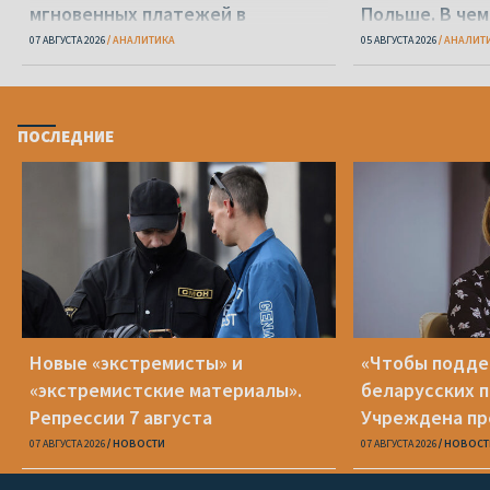
мгновенных платежей в
Польше. В чем
Беларуси
делать?
07 АВГУСТА 2026
АНАЛИТИКА
05 АВГУСТА 2026
АНАЛИТ
ПОСЛЕДНИЕ
Новые «экстремисты» и
«Чтобы подд
«экстремистские материалы».
беларусских п
Репрессии 7 августа
Учреждена пр
Вежновец
07 АВГУСТА 2026
НОВОСТИ
07 АВГУСТА 2026
НОВОСТ