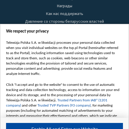
Награды
Как нас поддержать
Давление со стороны беларусских властей
Правила использования материалов
We respect your privacy
Информация об отправителе
Telewizja Polska S.A. w likwidacji processes your personal data collected
Безопасность
when you visit individual websites on the tvp.pl Portal (hereinafter referred
Youtube
to as the Portal), including information saved using technologies used to
track and store them, such as cookies, web beacons or other similar
Белсат news
technologies enabling the provision of tailored and secure services,
personalize content and advertising, provide social media features and
Белсат Life
analyze Internet traffic.
Жэстачайшы мульт
Belsat English
Click "I accept and go to the website" to consent to the use of automatic
tracking and data collection technology, access to information on your end
Biełsat PL
device and its storage, and to the processing of your personal data by
Белсат Now
Telewizja Polska S.A. w likwidacji,
Trusted Partners from IAB* (1201
company)
and other
Trusted TVP Partners (93 company)
, for marketing
Белсат Shorts
purposes (including for automated matching of advertisements to your
Белсат History
interests and measuring their effectiveness) and others, which we indicate
below.
Белсат Music