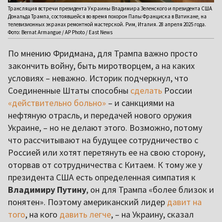
Трансляция встречи президента Украины Владимира Зеленского и президента США
Дональда Трампа, состоявшейся во время похорон Папы Франциска в Ватикане, на
телевизионных экранах ремонтной мастерской. Рим, Италия. 28 апреля 2025 года.
Фото: Bernat Armangue / AP Photo / East News
По мнению Фридмана, для Трампа важно просто
закончить войну, быть миротворцем, а на каких
условиях – неважно. Историк подчеркнул, что
Соединенные Штаты способны
сделать
России
«действительно больно»
– и санкциями на
нефтяную отрасль, и передачей нового оружия
Украине, – но не делают этого. Возможно, потому
что рассчитывают на будущее сотрудничество с
Россией или хотят перетянуть ее на свою сторону,
оторвав от сотрудничества с Китаем. К тому же у
президента США есть определенная симпатия к
Владимиру Путину
, он для Трампа «более близок и
понятен». Поэтому американский лидер
давит на
того
, на кого
давить легче
, – на Украину, сказал