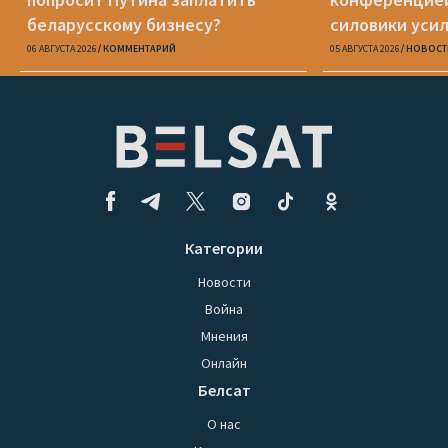
беларусскому бизнесу?
силовики уси
беларусов
06 АВГУСТА 2026
КОММЕНТАРИЙ
05 АВГУСТА 2026
НОВОСТ
Категории
Новости
Война
Мнения
Онлайн
Белсат
О нас