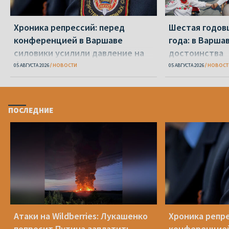
Хроника репрессий: перед
Шестая годов
конференцией в Варшаве
года: в Варша
силовики усилили давление на
достоинства
беларусов
05 АВГУСТА 2026
НОВОСТИ
05 АВГУСТА 2026
НОВОСТ
ПОСЛЕДНИЕ
Атаки на Wildberries: Лукашенко
Хроника репре
попросит Путина заплатить
конференцией