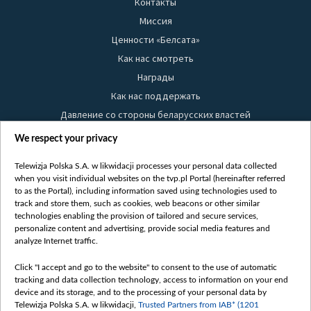
Контакты
Миссия
Ценности «Белсата»
Как нас смотреть
Награды
Как нас поддержать
Давление со стороны беларусских властей
Правила использования материалов
We respect your privacy
Информация об отправителе
Telewizja Polska S.A. w likwidacji processes your personal data collected
Безопасность
when you visit individual websites on the tvp.pl Portal (hereinafter referred
Youtube
to as the Portal), including information saved using technologies used to
track and store them, such as cookies, web beacons or other similar
Белсат news
technologies enabling the provision of tailored and secure services,
personalize content and advertising, provide social media features and
Белсат Life
analyze Internet traffic.
Жэстачайшы мульт
Belsat English
Click "I accept and go to the website" to consent to the use of automatic
tracking and data collection technology, access to information on your end
Biełsat PL
device and its storage, and to the processing of your personal data by
Белсат Now
Telewizja Polska S.A. w likwidacji,
Trusted Partners from IAB* (1201