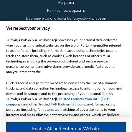
Награды
Как нас поддержать
Давление со стороны беларусских властей
Правила использования материалов
We respect your privacy
Информация об отправителе
Telewizja Polska S.A. w likwidacji processes your personal data collected
Безопасность
when you visit individual websites on the tvp.pl Portal (hereinafter referred
Youtube
to as the Portal), including information saved using technologies used to
track and store them, such as cookies, web beacons or other similar
Белсат news
technologies enabling the provision of tailored and secure services,
personalize content and advertising, provide social media features and
Белсат Life
analyze Internet traffic.
Жэстачайшы мульт
Click "I accept and go to the website" to consent to the use of automatic
Belsat English
tracking and data collection technology, access to information on your end
Biełsat PL
device and its storage, and to the processing of your personal data by
Telewizja Polska S.A. w likwidacji,
Trusted Partners from IAB* (1201
Белсат Now
company)
and other
Trusted TVP Partners (93 company)
, for marketing
Белсат Shorts
purposes (including for automated matching of advertisements to your
interests and measuring their effectiveness) and others, which we indicate
Белсат History
below.
Белсат Music
Enable All and Enter our Website
The purposes of processing your data by TVP S.A. w likwidacji are as
Белсат Doc