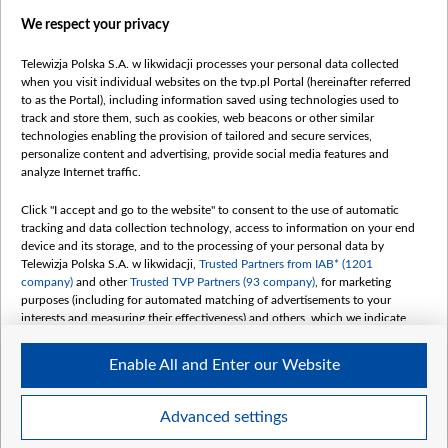
Правила использования материалов
We respect your privacy
Информация об отправителе
Telewizja Polska S.A. w likwidacji processes your personal data collected
Безопасность
when you visit individual websites on the tvp.pl Portal (hereinafter referred
Youtube
to as the Portal), including information saved using technologies used to
track and store them, such as cookies, web beacons or other similar
Белсат news
technologies enabling the provision of tailored and secure services,
personalize content and advertising, provide social media features and
Белсат Life
analyze Internet traffic.
Жэстачайшы мульт
Click "I accept and go to the website" to consent to the use of automatic
Belsat English
tracking and data collection technology, access to information on your end
Biełsat PL
device and its storage, and to the processing of your personal data by
Telewizja Polska S.A. w likwidacji,
Trusted Partners from IAB* (1201
Белсат Now
company)
and other
Trusted TVP Partners (93 company)
, for marketing
Белсат Shorts
purposes (including for automated matching of advertisements to your
interests and measuring their effectiveness) and others, which we indicate
Белсат History
below.
Белсат Music
Enable All and Enter our Website
The purposes of processing your data by TVP S.A. w likwidacji are as
Белсат Doc
follows:
My consents
Store and/or access information on a device
Advanced settings
Use limited data to select advertising
Create profiles for personalised advertising