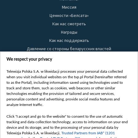
Миссия
Ценности «Белсата»
Как нас смотреть
Награды
Как нас поддержать
Давление со стороны беларусских властей
Правила использования материалов
We respect your privacy
Информация об отправителе
Telewizja Polska S.A. w likwidacji processes your personal data collected
Безопасность
when you visit individual websites on the tvp.pl Portal (hereinafter referred
Youtube
to as the Portal), including information saved using technologies used to
track and store them, such as cookies, web beacons or other similar
Белсат news
technologies enabling the provision of tailored and secure services,
personalize content and advertising, provide social media features and
Белсат Life
analyze Internet traffic.
Жэстачайшы мульт
Click "I accept and go to the website" to consent to the use of automatic
Belsat English
tracking and data collection technology, access to information on your end
Biełsat PL
device and its storage, and to the processing of your personal data by
Telewizja Polska S.A. w likwidacji,
Trusted Partners from IAB* (1201
Белсат Now