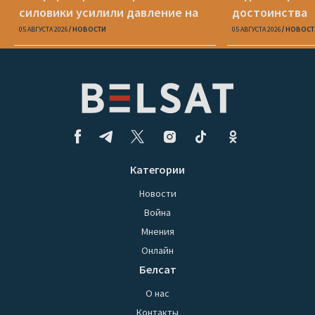
силовики усилили давление на
достоинства
беларусов
05 АВГУСТА 2026
НОВОСТИ
05 АВГУСТА 2026
НОВОСТ
Категории
Новости
Война
Мнения
Онлайн
Белсат
О нас
Контакты