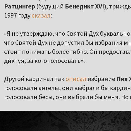
Ратцингер
(будущий
Бенедикт XVI)
, трижды
1997 году
сказал
:
«Я не утверждаю, что Святой Дух буквально
что Святой Дух не допустил бы избрания мн
стоит понимать более гибко. Он предостав
диктуя, за кого голосовать».
Другой кардинал так
описал
избрание
Пия X
голосовали ангелы, они выбрали бы кардин
голосовали бесы, они выбрали бы меня. Но