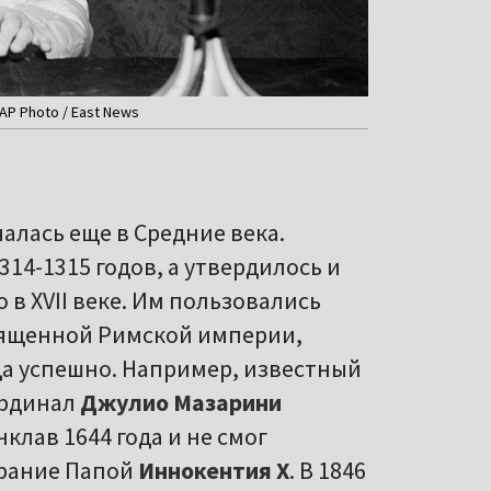
 AP Photo / East News
чалась еще в Средние века.
14-1315 годов, а утвердилось и
в XVII веке. Им пользовались
вященной Римской империи,
гда успешно. Например, известный
рдинал
Джулио Мазарини
клав 1644 года и не смог
рание Папой
Иннокентия Х
. В 1846