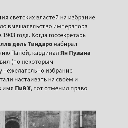
ия светских властей на избрание
ало вмешательство императора
 1903 года. Когда госсекретарь
лла дель Тиндаро
набирал
анию Папой, кардинал
Ян Пузына
явил (по некоторым
ру нежелательно избрание
тали настаивать на своём и
в имя
Пий Х
, тот отменил право