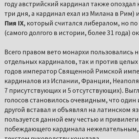
году австрийский кардинал также опоздал н
три дня, а кардинал ехал из Милана в Рим)
Пия IX
, который считался либералом, но по
(самого долгого в истории, более 31 года) 
Всего правом вето монархи пользовались на
отдельных кардиналов, так и против целых 
годов император Священной Римской импе
кардиналов из Испании, Франции, Неаполя,
7 присутствующих и 5 отсутствующих). Выгл
голосов становилось очевидным, что один 
другой вставал и объявлял на латинском я
пользуется данной ему честью и привилег
побеждающего кардинала нежелательным, а
текстом руководству конклава.