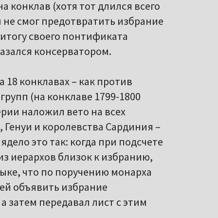
а конклав (хотя тот длился всего
 и не смог предотвратить избрание
 итогу своего понтификата
оказался консерватором.
 18 конклавах – как против
групп (на конклаве 1799-1800
рии наложил вето на всех
 Генуи и королевства Сардиния –
ядело это так: когда при подсчете
из иерархов близок к избранию,
зыке, что по поручению монарха
ией объявить избрание
 затем передавал лист с этим