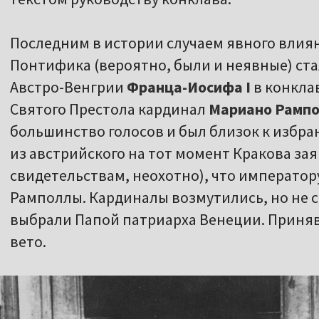
Последним в истории случаем явного влиян
Понтифика (вероятно, были и неявные) ст
Австро-Венгрии
Франца-Иосифа I
в конклав
Святого Престола кардинал
Мариано Рампо
большинство голосов и был близок к избр
из австрийского на тот момент Кракова за
свидетельствам, неохотно), что императо
Рамполлы. Кардиналы возмутились, но не с
выбрали Папой патриарха Венеции. Приня
вето.