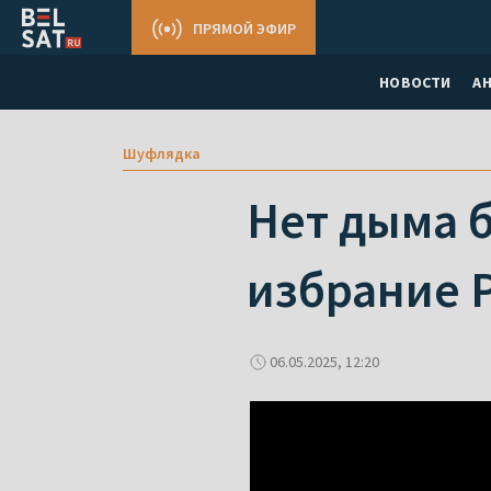
ПРЯМОЙ ЭФИР
НОВОСТИ
А
Шуфлядка
Нет дыма б
избрание 
06.05.2025, 12:20