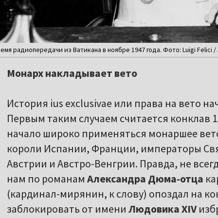
ремя радиопередачи из Ватикана в ноябре 1947 года. Фото: Luigi Felici /
Монарх накладывает вето
История ius exclusivae или права на вето на
Первым таким случаем считается конклав 13
начало широко применяться монаршее вето 
короли Испании, Франции, императоры С
Австрии и Австро-Венгрии. Правда, не все
нам по романам
Александра Дюма-отца
ка
(кардинал-мирянин, к слову) опоздал на кон
заблокировать от имени
Людовика XIV
изб