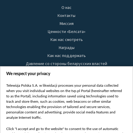
О нас
Контакты
Миссия
Ценности «Белсата»
Как нас смотреть
Награды
Как нас поддержать
Давление со стороны беларусских властей
Правила использования материалов
We respect your privacy
Информация об отправителе
Telewizja Polska S.A. w likwidacji processes your personal data collected
Безопасность
when you visit individual websites on the tvp.pl Portal (hereinafter referred
Youtube
to as the Portal), including information saved using technologies used to
track and store them, such as cookies, web beacons or other similar
Белсат news
technologies enabling the provision of tailored and secure services,
personalize content and advertising, provide social media features and
Белсат Life
analyze Internet traffic.
Жэстачайшы мульт
Click "I accept and go to the website" to consent to the use of automatic
Belsat English