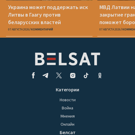
Украина может поддержать иск
МВД Латвии н
Литвы в Гаагу против
закрытие гра
беларусских властей
поможет боро
07 АВГУСТА 2026
КОММЕНТАРИЙ
07 АВГУСТА 2026
КОММЕН
Категории
Новости
Война
Мнения
Онлайн
Белсат