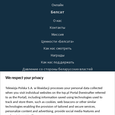
Онлайн
Белсат
О нас
Контакты
Миссия
Ценности «Белсата»
Как нас смотреть
Награды
Как нас поддержать
Давление со стороны беларусских властей
Правила использования материалов
We respect your privacy
Информация об отправителе
Telewizja Polska S.A. w likwidacji processes your personal data collected
Безопасность
when you visit individual websites on the tvp.pl Portal (hereinafter referred
Youtube
to as the Portal), including information saved using technologies used to
track and store them, such as cookies, web beacons or other similar
Белсат news
technologies enabling the provision of tailored and secure services,
personalize content and advertising, provide social media features and
Белсат Life