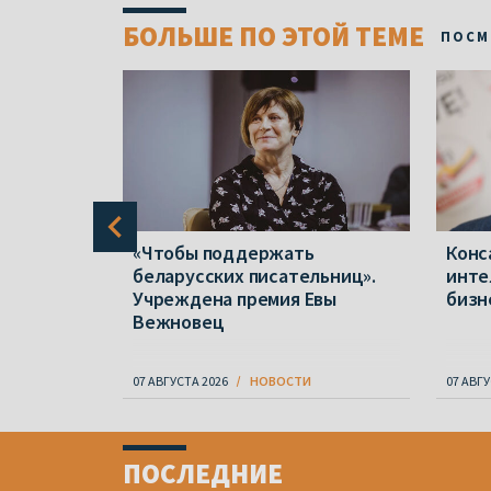
БОЛЬШЕ ПО ЭТОЙ ТЕМЕ
ПОСМ
ется?
«Чтобы поддержать
Конс
а
беларусских писательниц».
инте
ы,
Учреждена премия Евы
бизн
усбанке»
Вежновец
07 АВГУСТА 2026
НОВОСТИ
07 АВГУ
Item
1
ПОСЛЕДНИЕ
of