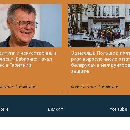
алтинг и искусственный
За месяц в Польше в пол
ллект: Бабарико начал
раза выросло число отка
ес в Германии
беларусам в междунаро
защите
СТА 2026
НОВОСТИ
07 АВГУСТА 2026
НОВОСТИ
ории
Белсат
Youtube
ти
О нас
Белсат n
Контакты
Белсат Li