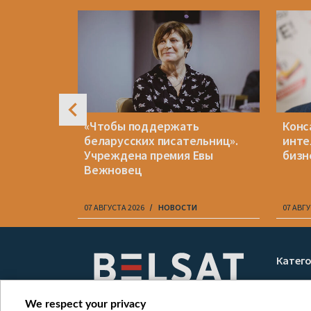
4
ивили
«Чтобы поддержать
Конс
после
беларусских писательниц».
инте
Учреждена премия Евы
бизн
Вежновец
07 АВГУСТА 2026
НОВОСТИ
07 АВГУ
Item
1
Катег
of
Новос
10
Война
We respect your privacy