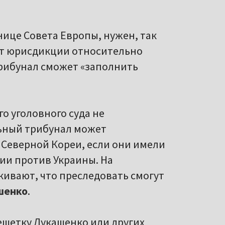
нице Совета Европы, нужен, так
ет юрисдикции относительно
рибунал сможет «заполнить
о уголовного суда не
льный трибунал может
з Северной Кореи, если они имели
ии против Украины. На
кивают, что преследовать смогут
шенко
.
ешетку Лукашенко или других