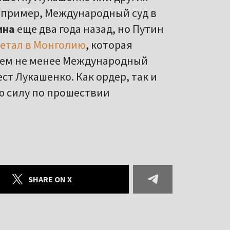
Например, Международный суд в
ина
еще два года назад, но Путин
летал в Монголию
, которая
 Тем не менее Международный
ст Лукашенко. Как ордер, так и
ю силу по прошествии
SHARE ON X