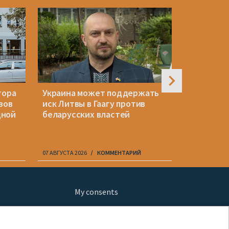
тора
Украина может поддержать
МВД Латв
зов
иск Литвы в Гаагу против
закрытие
дной
беларусских властей
Беларусь
с мигран
07 АВГУСТА 2026
КОММЕНТАРИЙ
07 АВГУСТА 20
My consents
ews
fe