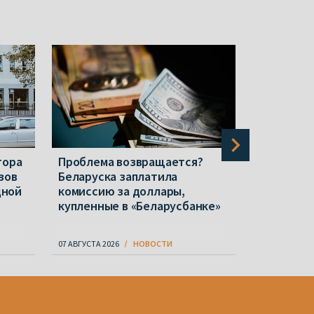
тора
Проблема возвращается?
«Чтобы п
зов
Беларуска заплатила
беларусс
дной
комиссию за доллары,
Учрежден
купленные в «Беларусбанке»
Вежнове
07 АВГУСТА 2026
НОВОСТИ
07 АВГУСТА 20