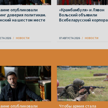
раине опубликовали
«Крамбамбуля» и Лявон
инг доверия политикам.
Вольский объявили
нский на шестом месте
Всебеларусский корпора
СТА 2026
НОВОСТИ
07 АВГУСТА 2026
НОВОСТИ
раине опубликовали
Чтобы армия стала