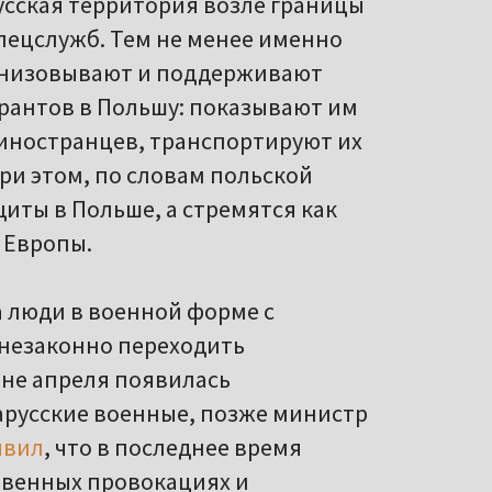
усская территория возле границы
спецслужб. Тем не менее именно
ганизовывают и поддерживают
рантов в Польшу: показывают им
 иностранцев, транспортируют их
ри этом, по словам польской
иты в Польше, а стремятся как
 Европы.
а люди в военной форме с
 незаконно переходить
ине апреля появилась
арусские военные, позже министр
явил
, что в последнее время
овенных провокациях и