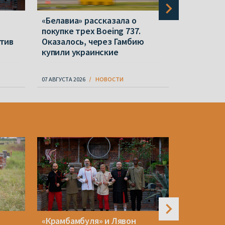
«Белавиа» рассказала о
На «Бела
покупке трех Boeing 737.
погиб раб
тив
Оказалось, через Гамбию
случай за
купили украинские
07 АВГУСТА 2026
НОВОСТИ
07 АВГУСТА 20
«Крамбамбуля» и Лявон
«Белавиа»