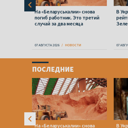
а о
На «Беларуськалии» снова
В Ук
737.
погиб работник. Это третий
рейт
амбию
случай за два месяца
Зеле
07 АВГУСТА 2026
НОВОСТИ
07 АВГУ
Item
1
ПОСЛЕДНИЕ
of
4
ен:
На «Беларуськалии» снова
В Ук