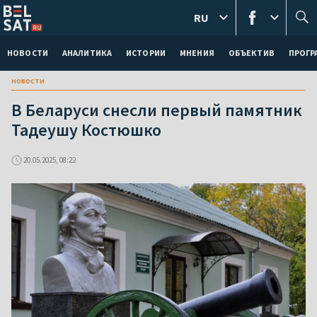
RU
НОВОСТИ
АНАЛИТИКА
ИСТОРИИ
МНЕНИЯ
ОБЪЕКТИВ
ПРОГ
новости
В Беларуси снесли первый памятник
Тадеушу Костюшко
20.05.2025, 08:22