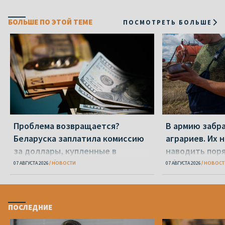
БОЛЬШЕ ПО ЭТОЙ ТЕМЕ
ПОСМОТРЕТЬ БОЛЬШЕ
Проблема возвращается?
В армию забр
Беларуска заплатила комиссию
аграриев. Их 
за доллары, купленные в
наводить пор
«Беларусбанке»
области
07 АВГУСТА 2026
НОВОСТИ
07 АВГУСТА 2026
НОВОСТ
ПОСЛЕДНИЕ