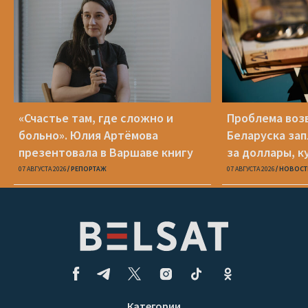
«Счастье там, где сложно и
Проблема воз
больно». Юлия Артёмова
Беларуска за
презентовала в Варшаве книгу
за доллары, к
«Пока я искала слова»
«Беларусбанк
07 АВГУСТА 2026
РЕПОРТАЖ
07 АВГУСТА 2026
НОВОСТ
Категории