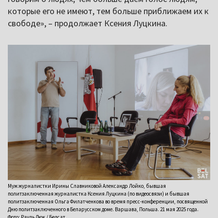
которые его не имеют, тем больше приближаем их к
свободе», – продолжает Ксения Луцкина.
Муж журналистки Ирины Славниковой Александр Лойко, бывшая
политзаключенная журналистка Ксения Луцкина (по видеосвязи) и бывшая
политзаключенная Ольга Филатченкова во время пресс-конференции, посвященной
Дню политзаключенного в Беларусском доме. Варшава, Польша. 21 мая 2025 года.
Фото: Рауль Дюк / Белсат