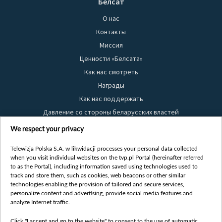
Белсат
О нас
Контакты
Миссия
Ценности «Белсата»
Как нас смотреть
Награды
Как нас поддержать
Давление со стороны беларусских властей
Правила использования материалов
We respect your privacy
Информация об отправителе
Telewizja Polska S.A. w likwidacji processes your personal data collected
Безопасность
when you visit individual websites on the tvp.pl Portal (hereinafter referred
Youtube
to as the Portal), including information saved using technologies used to
track and store them, such as cookies, web beacons or other similar
Белсат news
technologies enabling the provision of tailored and secure services,
personalize content and advertising, provide social media features and
Белсат Life
analyze Internet traffic.
Жэстачайшы мульт
Click "I accept and go to the website" to consent to the use of automatic