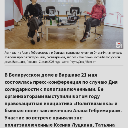
Активистка Алана Гебремариам и бывшая политзаключенная Ольга Филатченкова
во время пресс-конференции, посвященной Дню политзаключенного в белорусском
доме. Варшава, Польша. 21 мая 2025 года. Фото: Рауль Дюк / Белсат
В Беларусском доме в Варшаве 21 мая
состоялась пресс-конференция по случаю Дня
солидарности с политзаключенными. Ее
организаторами выступили в этом году
правозащитная инициатива «Политвязынка» и
бывшая политзаключенная Алана Гебремариам.
Участие во встрече приняли экс-
политзаключенные Ксения Луцкина, Татьяна