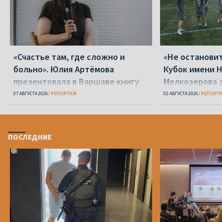
«Счастье там, где сложно и
«Не остановит
больно». Юлия Артёмова
Кубок имени 
презентовала в Варшаве книгу
Мелкозерова 
«Пока я искала слова»
варшавская «
07 АВГУСТА 2026
РЕПОРТАЖ
02 АВГУСТА 2026
РЕПОРТ
ПОСЛЕДНИЕ