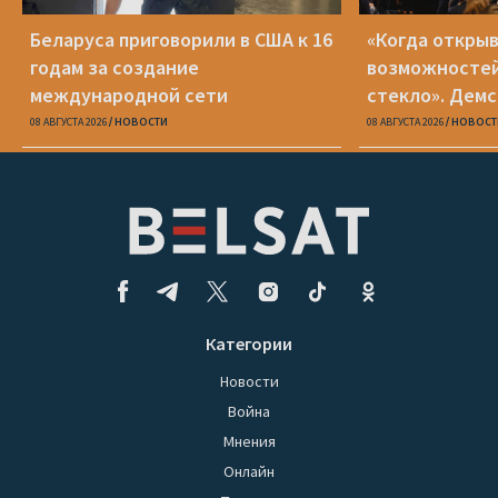
Беларуса приговорили в США к 16
«Когда открыв
годам за создание
возможностей
международной сети
стекло». Демс
кибервымогателей
для Беларуси
08 АВГУСТА 2026
НОВОСТИ
08 АВГУСТА 2026
НОВОСТ
Категории
Новости
Война
Мнения
Онлайн