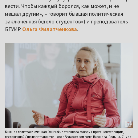
вести. Чтобы каждый боролся, как может, и не
мешал другим», – говорит бывшая политическая
заключенная («дело студентов») и преподаватель
БГУИР
Ольга Филатченкова
.
Бывшая политзаключенная Ольга Филатченкова во время пресс-конференции,
посвященной Дню политзаключенного в Беларусском доме. Варшава, Польша. 21 мая