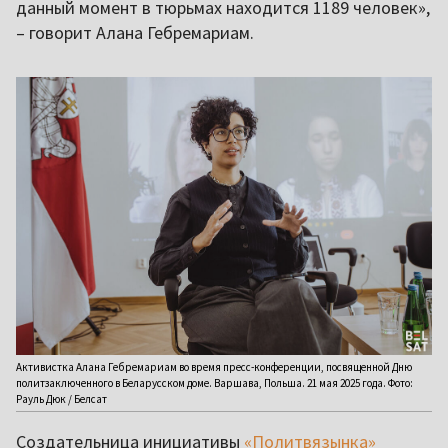
данный момент в тюрьмах находится 1189 человек»,
– говорит Алана Гебремариам.
Активистка Алана Гебремариам во время пресс-конференции, посвященной Дню
политзаключенного в Беларусском доме. Варшава, Польша. 21 мая 2025 года. Фото:
Рауль Дюк / Белсат
Создательница инициативы
«Политвязынка»