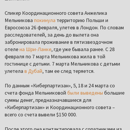
Спикер Координационного совета Анжелика
Мельникова
покинула
территорию Польши и
Евросоюза 26 февраля, улетев в Лондон. По словам
расследователей, за день до вылета она
забронировала проживание в пятизвездочном
отеле
на Шри-Ланке
, где уже бывала ранее. С 28
февраля по 7 марта Мельникова жила в той
гостинице с детьми. 7 марта Мельникова с детьми
улетела
в Дубай
, там ее след теряется.
По данным «Киберпартизан», 5, 18 и 24 марта со
счета фонда Мельниковой
были выведены
большие
суммы денег, предназначавшиеся для
«Киберпартизан» и Координационного совета –
всего со счета вывели $150 000.
После этого она контактировала с соратниками из