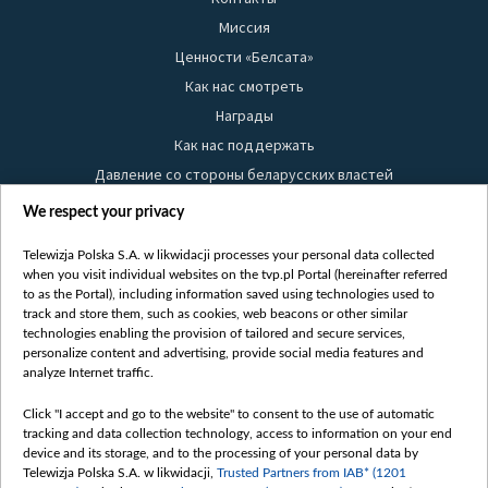
Миссия
Ценности «Белсата»
Как нас смотреть
Награды
Как нас поддержать
Давление со стороны беларусских властей
Правила использования материалов
We respect your privacy
Информация об отправителе
Telewizja Polska S.A. w likwidacji processes your personal data collected
Безопасность
when you visit individual websites on the tvp.pl Portal (hereinafter referred
Youtube
to as the Portal), including information saved using technologies used to
track and store them, such as cookies, web beacons or other similar
Белсат news
technologies enabling the provision of tailored and secure services,
personalize content and advertising, provide social media features and
Белсат Life
analyze Internet traffic.
Жэстачайшы мульт
Click "I accept and go to the website" to consent to the use of automatic
Belsat English
tracking and data collection technology, access to information on your end
Biełsat PL
device and its storage, and to the processing of your personal data by
Telewizja Polska S.A. w likwidacji,
Trusted Partners from IAB* (1201
Белсат Now