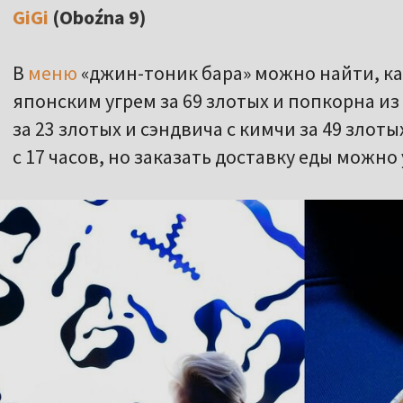
GiGi
(Oboźna 9)
В
меню
«джин-тоник бара» можно найти, каж
японским угрем за 69 злотых и попкорна из
за 23 злотых и сэндвича с кимчи за 49 злот
с 17 часов, но заказать доставку еды можно у