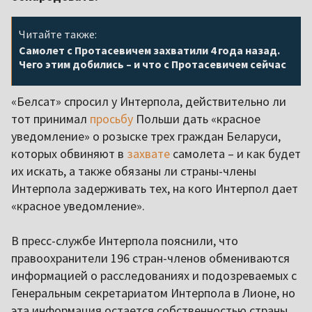
Читайте также:
Самолет с Протасевичем захватили 4 года назад.
Чего этим добились – и что с Протасевичем сейчас
«Белсат» спросил у Интерпола, действительно ли
тот принимал
просьбу
Польши дать «красное
уведомление» о розыске трех граждан Беларуси,
которых обвиняют в
захвате
самолета – и как будет
их искать, а также обязаны ли страны-члены
Интерпола задерживать тех, на кого Интерпол дает
«красное уведомление».
В пресс-службе Интерпола пояснили, что
правоохранители 196 стран-членов обмениваются
информацией о расследованиях и подозреваемых с
Генеральным секретариатом Интерпола в Лионе, но
эта информация остается собственностью страны,