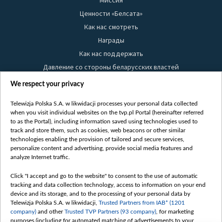
Миссия
Ценности «Белсата»
Как нас смотреть
Награды
Как нас поддержать
Давление со стороны беларусских властей
Правила использования материалов
We respect your privacy
Информация об отправителе
Telewizja Polska S.A. w likwidacji processes your personal data collected
Безопасность
when you visit individual websites on the tvp.pl Portal (hereinafter referred
Youtube
to as the Portal), including information saved using technologies used to
track and store them, such as cookies, web beacons or other similar
Белсат news
technologies enabling the provision of tailored and secure services,
personalize content and advertising, provide social media features and
Белсат Life
analyze Internet traffic.
Жэстачайшы мульт
Click "I accept and go to the website" to consent to the use of automatic
Belsat English
tracking and data collection technology, access to information on your end
Biełsat PL
device and its storage, and to the processing of your personal data by
Telewizja Polska S.A. w likwidacji,
Trusted Partners from IAB* (1201
Белсат Now
company)
and other
Trusted TVP Partners (93 company)
, for marketing
Белсат Shorts
purposes (including for automated matching of advertisements to your