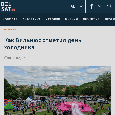
RU
НОВОСТИ
АНАЛИТИКА
ИСТОРИИ
МНЕНИЯ
ОБЪЕКТИВ
ПРОГ
новости
Как Вильнюс отметил день
холодника
01.06.2025, 09:07