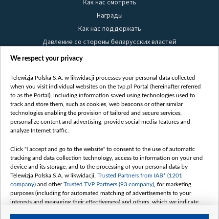
Как нас смотреть
Награды
Как нас поддержать
Давление со стороны беларусских властей
Правила использования материалов
We respect your privacy
Информация об отправителе
Telewizja Polska S.A. w likwidacji processes your personal data collected
Безопасность
when you visit individual websites on the tvp.pl Portal (hereinafter referred
Youtube
to as the Portal), including information saved using technologies used to
track and store them, such as cookies, web beacons or other similar
Белсат news
technologies enabling the provision of tailored and secure services,
personalize content and advertising, provide social media features and
Белсат Life
analyze Internet traffic.
Жэстачайшы мульт
Click "I accept and go to the website" to consent to the use of automatic
Belsat English
tracking and data collection technology, access to information on your end
Biełsat PL
device and its storage, and to the processing of your personal data by
Telewizja Polska S.A. w likwidacji,
Trusted Partners from IAB* (1201
Белсат Now
company)
and other
Trusted TVP Partners (93 company)
, for marketing
Белсат Shorts
purposes (including for automated matching of advertisements to your
interests and measuring their effectiveness) and others, which we indicate
Белсат History
below.
Белсат Music